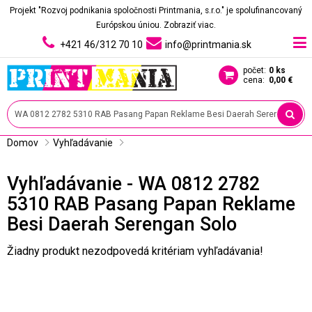
Projekt "Rozvoj podnikania spoločnosti Printmania, s.r.o." je spolufinancovaný
Európskou úniou.
Zobraziť viac.
+421 46/312 70 10
info@printmania.sk
počet:
0 ks
cena:
0,00 €
Domov
Vyhľadávanie
Vyhľadávanie - WA 0812 2782
5310 RAB Pasang Papan Reklame
Besi Daerah Serengan Solo
Žiadny produkt nezodpovedá kritériam vyhľadávania!