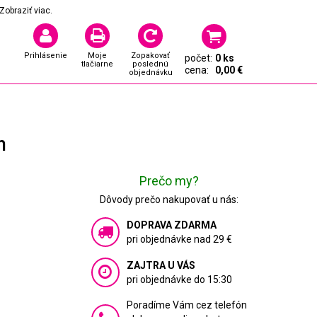
Zobraziť viac.
Prihlásenie
Moje
Zopakovať
počet:
0 ks
tlačiarne
poslednú
cena:
0,00 €
objednávku
m
Prečo my?
Dôvody prečo nakupovať u nás:
DOPRAVA ZDARMA
pri objednávke nad 29 €
ZAJTRA U VÁS
pri objednávke do 15:30
Poradíme Vám cez telefón