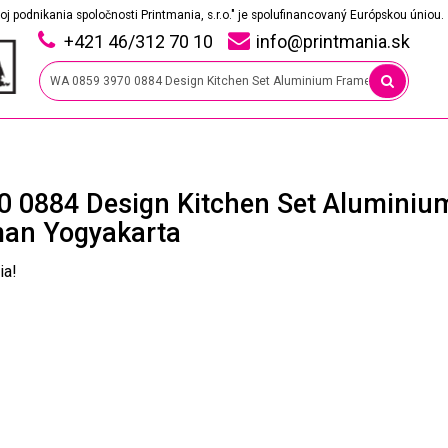
oj podnikania spoločnosti Printmania, s.r.o." je spolufinancovaný Európskou úniou.
+421 46/312 70 10
info@printmania.sk
0 0884 Design Kitchen Set Aluminiu
man Yogyakarta
ia!