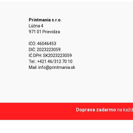
Printmania s.r.o.
Lúčna 4
971 01 Prievidza
IČO: 46046453
DIČ: 2023223059
IČ DPH: SK2023223059
Tel.: +421 46/312 70 10
Mail:
info@printmania.sk
Doprava zadarmo
na každ
Blog