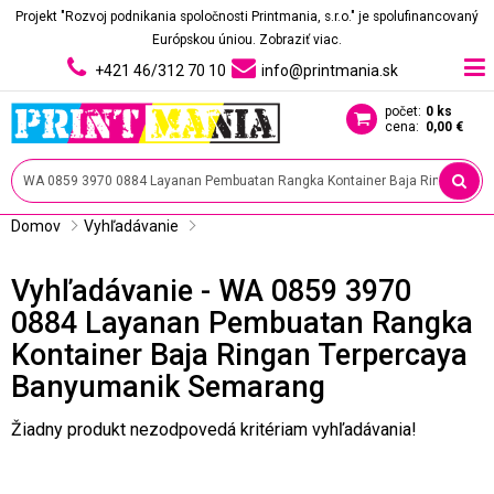
Projekt "Rozvoj podnikania spoločnosti Printmania, s.r.o." je spolufinancovaný
Európskou úniou.
Zobraziť viac.
+421 46/312 70 10
info@printmania.sk
počet:
0 ks
cena:
0,00 €
Domov
Vyhľadávanie
Vyhľadávanie - WA 0859 3970
0884 Layanan Pembuatan Rangka
Kontainer Baja Ringan Terpercaya
Banyumanik Semarang
Žiadny produkt nezodpovedá kritériam vyhľadávania!