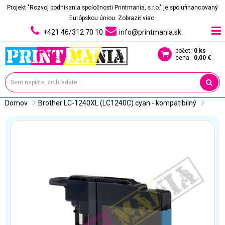
Projekt "Rozvoj podnikania spoločnosti Printmania, s.r.o." je spolufinancovaný
Európskou úniou.
Zobraziť viac.
+421 46/312 70 10
info@printmania.sk
počet:
0 ks
cena:
0,00 €
Domov
Brother LC-1240XL (LC1240C) cyan - kompatibilný