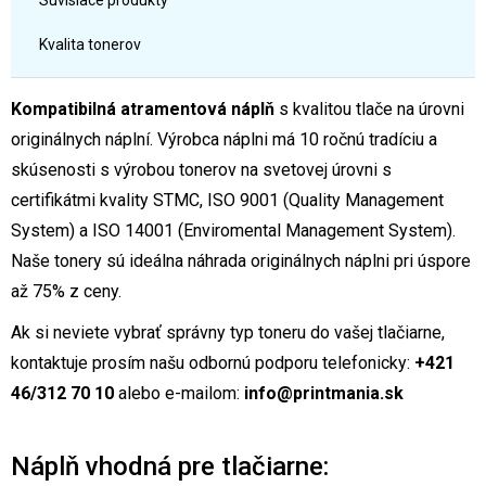
Súvisiace produkty
Kvalita tonerov
Kompatibilná atramentová náplň
s kvalitou tlače na úrovni
originálnych náplní. Výrobca náplni má 10 ročnú tradíciu a
skúsenosti s výrobou tonerov na svetovej úrovni s
certifikátmi kvality STMC, ISO 9001 (Quality Management
System) a ISO 14001 (Enviromental Management System).
Naše tonery sú ideálna náhrada originálnych náplni pri úspore
až 75% z ceny.
Ak si neviete vybrať správny typ toneru do vašej tlačiarne,
kontaktuje prosím našu odbornú podporu telefonicky:
+421
46/312 70 10
alebo e-mailom:
info@printmania.sk
Náplň vhodná pre tlačiarne: