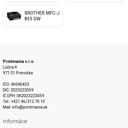
BROTHER MFC-J
835 DW
Printmania s.r.o.
Lúčna 4
971 01 Prievidza
IČO: 46046453
DIČ: 2023223059
IČ DPH: SK2023223059
Tel.: +421 46/312 70 10
Mail:
info@printmania.sk
Informácie