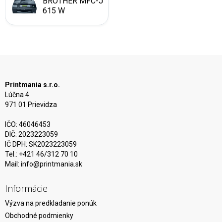
BROTHER MFC-J
615 W
Printmania s.r.o.
Lúčna 4
971 01 Prievidza
IČO: 46046453
DIČ: 2023223059
IČ DPH: SK2023223059
Tel.: +421 46/312 70 10
Mail:
info@printmania.sk
Informácie
Výzva na predkladanie ponúk
Obchodné podmienky