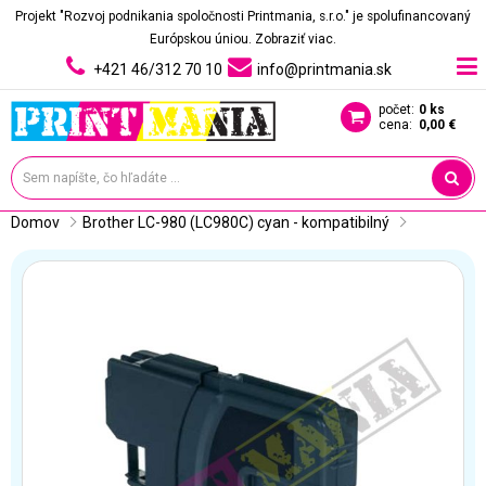
Projekt "Rozvoj podnikania spoločnosti Printmania, s.r.o." je spolufinancovaný
Európskou úniou.
Zobraziť viac.
+421 46/312 70 10
info@printmania.sk
počet:
0 ks
cena:
0,00 €
Domov
Brother LC-980 (LC980C) cyan - kompatibilný