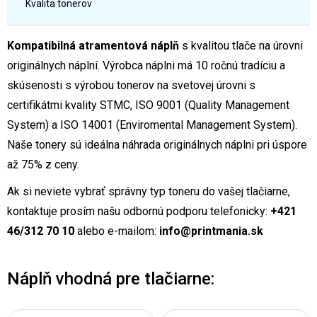
Kvalita tonerov
Kompatibilná atramentová náplň
s kvalitou tlače na úrovni
originálnych náplní. Výrobca náplni má 10 ročnú tradíciu a
skúsenosti s výrobou tonerov na svetovej úrovni s
certifikátmi kvality STMC, ISO 9001 (Quality Management
System) a ISO 14001 (Enviromental Management System).
Naše tonery sú ideálna náhrada originálnych náplni pri úspore
až 75% z ceny.
Ak si neviete vybrať správny typ toneru do vašej tlačiarne,
kontaktuje prosím našu odbornú podporu telefonicky:
+421
46/312 70 10
alebo e-mailom:
info@printmania.sk
Náplň vhodná pre tlačiarne: