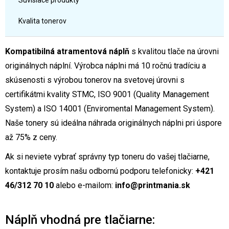
Súvisiace produkty
Kvalita tonerov
Kompatibilná atramentová náplň
s kvalitou tlače na úrovni
originálnych náplní. Výrobca náplni má 10 ročnú tradíciu a
skúsenosti s výrobou tonerov na svetovej úrovni s
certifikátmi kvality STMC, ISO 9001 (Quality Management
System) a ISO 14001 (Enviromental Management System).
Naše tonery sú ideálna náhrada originálnych náplni pri úspore
až 75% z ceny.
Ak si neviete vybrať správny typ toneru do vašej tlačiarne,
kontaktuje prosím našu odbornú podporu telefonicky:
+421
46/312 70 10
alebo e-mailom:
info@printmania.sk
Náplň vhodná pre tlačiarne: