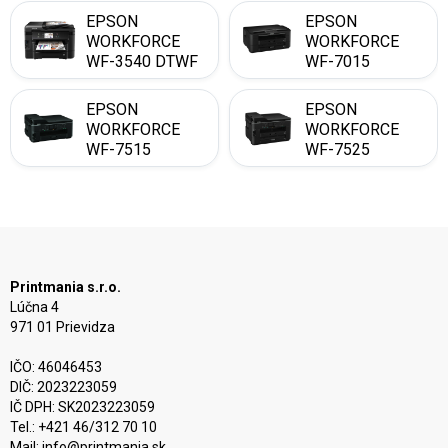
EPSON
EPSON
WORKFORCE
WORKFORCE
WF-3540 DTWF
WF-7015
EPSON
EPSON
WORKFORCE
WORKFORCE
WF-7515
WF-7525
Printmania s.r.o.
Lúčna 4
971 01 Prievidza
IČO: 46046453
DIČ: 2023223059
IČ DPH: SK2023223059
Tel.: +421 46/312 70 10
Mail:
info@printmania.sk