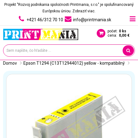
Projekt "Rozvoj podnikania spoločnosti Printmania, s.r.o." je spolufinancovaný
Európskou úniou.
Zobraziť viac.
+421 46/312 70 10
info@printmania.sk
počet:
0 ks
cena:
0,00 €
Domov
Epson T1294 (C13T12944012) yellow - kompatibilný