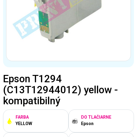
Epson T1294
(C13T12944012) yellow -
kompatibilný
FARBA
DO TLAČIARNE
YELLOW
Epson