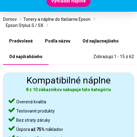
Vyhľadať náplne
Domov
Tonery a náplne do tlačiarne Epson
Epson Stylus S / SX
Predvolené
Podľa názvu
Od najlacnejšieho
Od najdrahšieho
Zobrazujú 1 - 15 z 62
Kompatibilné náplne
8 z 10 zákazníkov nakupuje túto kategóriu
Overená kvalita
Testované produkty
Bez straty záruky
Úspora
až 75%
nákladov