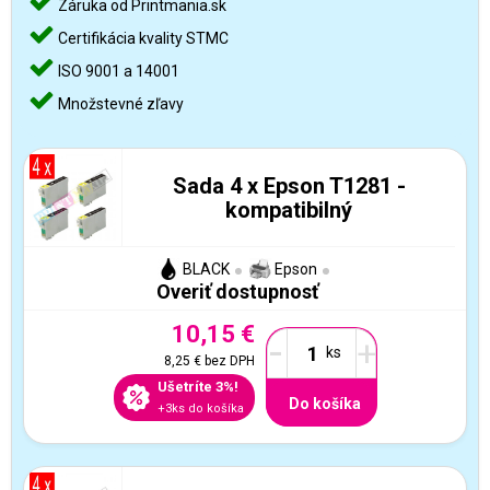
Záruka od Printmania.sk
Certifikácia kvality STMC
ISO 9001 a 14001
Množstevné zľavy
Sada 4 x Epson T1281 -
kompatibilný
BLACK
Epson
Overiť dostupnosť
10,15 €
-
+
8,25 €
bez DPH
Ušetríte 3%!
Do košíka
+3ks do košíka