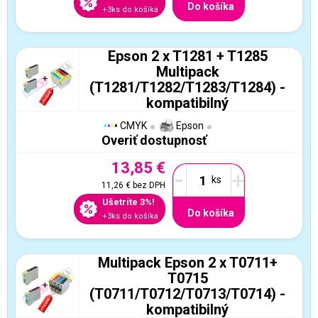
Do košíka
+3ks do košíka
Epson 2 x T1281 + T1285
Multipack
(T1281/T1282/T1283/T1284) -
kompatibilný
CMYK
Epson
Overiť dostupnosť
13,85 €
-
+
11,26 €
bez DPH
Ušetríte 3%!
Do košíka
+3ks do košíka
Multipack Epson 2 x T0711+
T0715
(T0711/T0712/T0713/T0714) -
kompatibilný