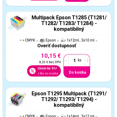
Multipack Epson T1285 (T1281/
T1282/ T1283/ T1284) -
kompatibilný
CMYK
Epson
1x12ml , 3x10 ml
Overiť dostupnosť
10,15 €
-
+
8,25 €
bez DPH
Ušetríte 3%!
Do košíka
+3ks do košíka
Epson T1295 Multipack (T1291/
T1292/ T1293/ T1294) -
kompatibilný
CMYK
Epson
1x14ml , 3x12 ml