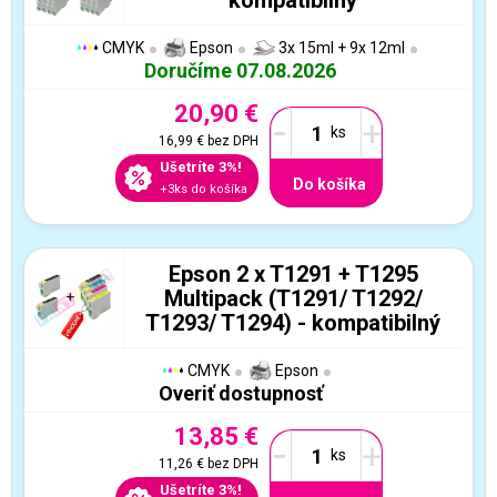
CMYK
Epson
3x 15ml + 9x 12ml
Doručíme 07.08.2026
20,90 €
-
+
16,99 €
bez DPH
Ušetríte 3%!
Do košíka
+3ks do košíka
Epson 2 x T1291 + T1295
Multipack (T1291/ T1292/
T1293/ T1294) - kompatibilný
CMYK
Epson
Overiť dostupnosť
13,85 €
-
+
11,26 €
bez DPH
Ušetríte 3%!