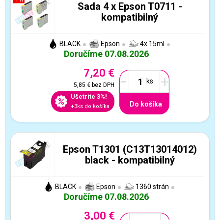
Sada 4 x Epson T0711 -
kompatibilný
BLACK
Epson
4x 15ml
Doručíme 07.08.2026
7,20 €
-
+
5,85 €
bez DPH
Ušetríte 3%!
Do košíka
+3ks do košíka
Epson T1301 (C13T13014012)
black - kompatibilný
BLACK
Epson
1360 strán
Doručíme 07.08.2026
3,00 €