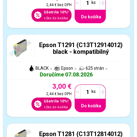
-
+
2,44 €
bez DPH
Ušetríte 10%!
Do košíka
+2ks do košíka
Epson T1291 (C13T12914012)
black - kompatibilný
BLACK
Epson
625 strán
Doručíme 07.08.2026
3,00 €
-
+
2,44 €
bez DPH
Ušetríte 10%!
Do košíka
+2ks do košíka
Epson T1281 (C13T12814012)