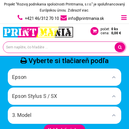
Projekt "Rozvoj podnikania spoločnosti Printmania, s.r.o." je spolufinancovaný
Európskou úniou.
Zobraziť viac.
+421 46/312 70 10
info@printmania.sk
počet:
0 ks
cena:
0,00 €
Vyberte si tlačiareň podľa
Epson
Epson Stylus S / SX
3. Model