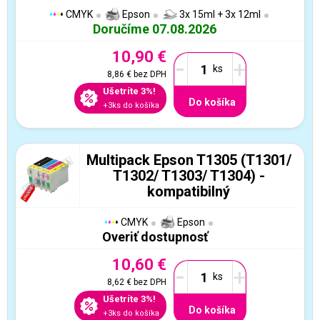
CMYK
Epson
3x 15ml + 3x 12ml
Doručíme 07.08.2026
10,90 €
-
+
8,86 €
bez DPH
Ušetríte 3%!
Do košíka
+3ks do košíka
Multipack Epson T1305 (T1301/
T1302/ T1303/ T1304) -
kompatibilný
CMYK
Epson
Overiť dostupnosť
10,60 €
-
+
8,62 €
bez DPH
Ušetríte 3%!
Do košíka
+3ks do košíka