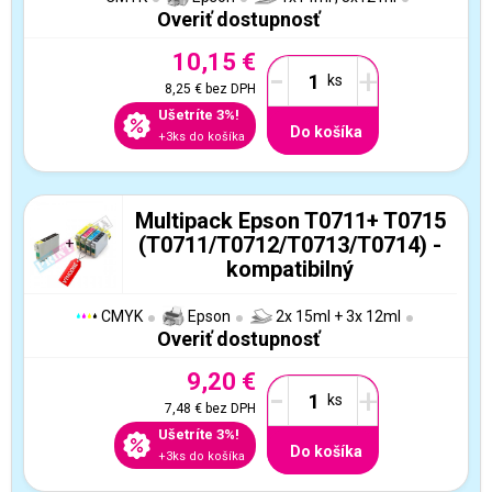
Overiť dostupnosť
10,15 €
-
+
8,25 €
bez DPH
Ušetríte 3%!
Do košíka
+3ks do košíka
Multipack Epson T0711+ T0715
(T0711/T0712/T0713/T0714) -
kompatibilný
CMYK
Epson
2x 15ml + 3x 12ml
Overiť dostupnosť
9,20 €
-
+
7,48 €
bez DPH
Ušetríte 3%!
Do košíka
+3ks do košíka