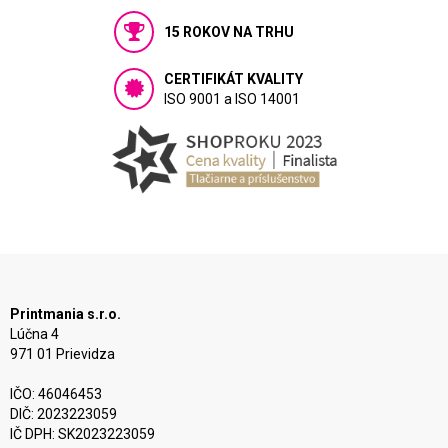
15 ROKOV NA TRHU
CERTIFIKÁT KVALITY
ISO 9001 a ISO 14001
Printmania s.r.o.
Lúčna 4
971 01 Prievidza
IČO: 46046453
DIČ: 2023223059
IČ DPH: SK2023223059