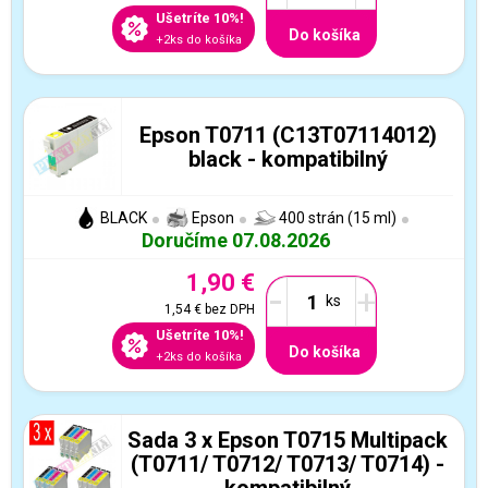
Ušetríte 10%!
Do košíka
+2ks do košíka
Epson T0711 (C13T07114012)
black - kompatibilný
BLACK
Epson
400 strán (15 ml)
Doručíme 07.08.2026
1,90 €
-
+
1,54 €
bez DPH
Ušetríte 10%!
Do košíka
+2ks do košíka
Sada 3 x Epson T0715 Multipack
(T0711/ T0712/ T0713/ T0714) -
kompatibilný