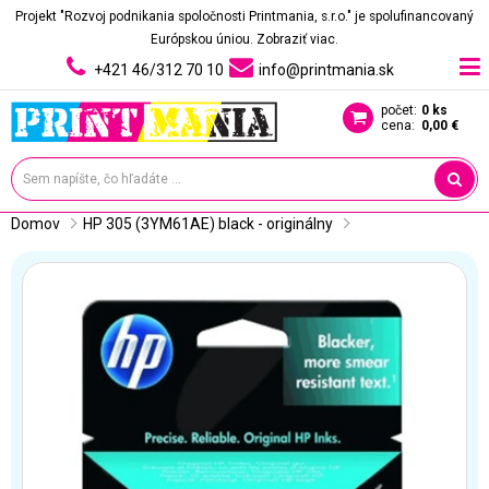
Projekt "Rozvoj podnikania spoločnosti Printmania, s.r.o." je spolufinancovaný
Európskou úniou.
Zobraziť viac.
+421 46/312 70 10
info@printmania.sk
počet:
0 ks
cena:
0,00 €
Domov
HP 305 (3YM61AE) black - originálny