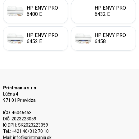
HP ENVY PRO
HP ENVY PRO
6400 E
6432 E
HP ENVY PRO
HP ENVY PRO
6452 E
6458
Printmania s.r.o.
Lúčna 4
971 01 Prievidza
IČO: 46046453
DIČ: 2023223059
IČ DPH: SK2023223059
Tel.: +421 46/312 70 10
Mail:
info@printmania.sk