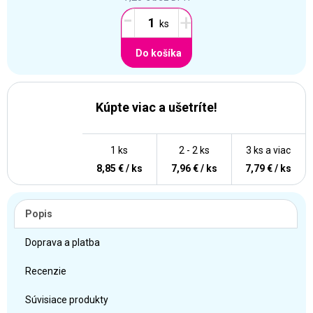
-
+
Do košíka
Kúpte viac a ušetríte!
1 ks
2 - 2 ks
3 ks a viac
8,85 € / ks
7,96 € / ks
7,79 € / ks
Popis
Doprava a platba
Recenzie
Súvisiace produkty