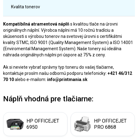
Kvalita tonerov
Kompatibilná atramentová náplň
s kvalitou tlače na úrovni
originálnych náplní. Výrobca náplni má 10 ročnú tradíciu a
skúsenosti s výrobou tonerov na svetovej úrovni s certifikátmi
kvality STMC, ISO 9001 (Quality Management System) a ISO 14001
(Enviromental Management System). Naše tonery sú ideálna
náhrada originálnych náplni pri úspore až 75% z ceny.
Ak si neviete vybrať správny typ toneru do vašej tlačiarne,
kontaktuje prosím našu odbornú podporu telefonicky:
+421 46/312
70 10
alebo e-mailom:
info@printmania.sk
Náplň vhodná pre tlačiarne:
HP OFFICEJET
HP OFFICEJET
6950
PRO 6868