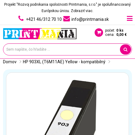
Projekt "Rozvoj podnikania spoločnosti Printmania, s.r.o." je spolufinancovaný
Európskou úniou.
Zobraziť viac.
+421 46/312 70 10
info@printmania.sk
počet:
0 ks
cena:
0,00 €
Domov
HP 903XL (T6M11AE) Yellow - kompatibilný