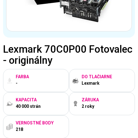
Lexmark 70C0P00 Fotovalec
- originálny
FARBA
DO TLAČIARNE
-
Lexmark
KAPACITA
ZÁRUKA
40 000 strán
2 roky
VERNOSTNÉ BODY
218