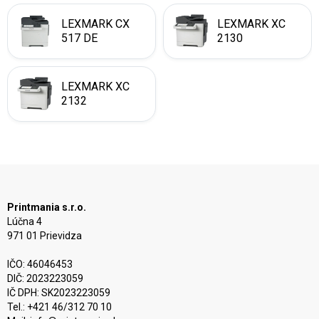
LEXMARK CX
LEXMARK XC
517 DE
2130
LEXMARK XC
2132
Printmania s.r.o.
Lúčna 4
971 01 Prievidza
IČO: 46046453
DIČ: 2023223059
IČ DPH: SK2023223059
Tel.: +421 46/312 70 10