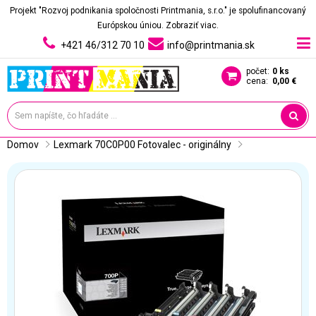
Projekt "Rozvoj podnikania spoločnosti Printmania, s.r.o." je spolufinancovaný
Európskou úniou.
Zobraziť viac.
+421 46/312 70 10
info@printmania.sk
počet:
0 ks
cena:
0,00 €
Domov
Lexmark 70C0P00 Fotovalec - originálny