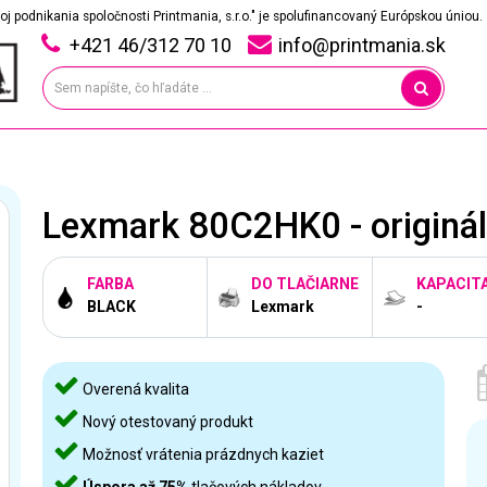
oj podnikania spoločnosti Printmania, s.r.o." je spolufinancovaný Európskou úniou.
+421 46/312 70 10
info@printmania.sk
Lexmark 80C2HK0 - originá
FARBA
DO TLAČIARNE
KAPACIT
BLACK
Lexmark
-
Overená kvalita
Nový otestovaný produkt
Možnosť vrátenia prázdnych kaziet