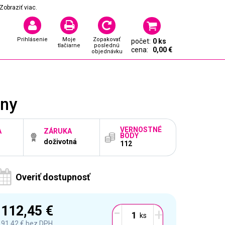
Zobraziť viac.
Prihlásenie
Moje
Zopakovať
počet:
0 ks
tlačiarne
poslednú
cena:
0,00 €
objednávku
lny
VERNOSTNÉ
A
ZÁRUKA
BODY
doživotná
112
Overiť dostupnosť
-
112,45 €
+
91,42 €
bez DPH