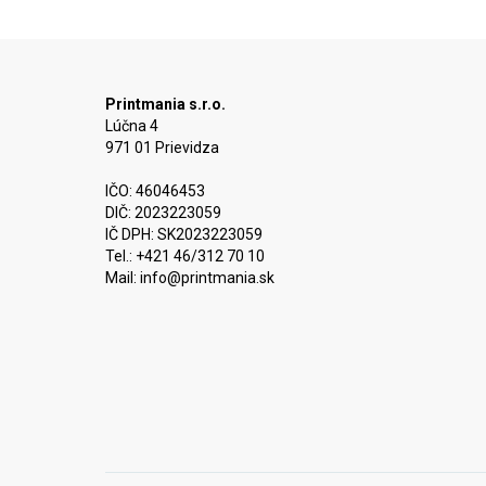
Printmania s.r.o.
Lúčna 4
971 01 Prievidza
IČO: 46046453
DIČ: 2023223059
IČ DPH: SK2023223059
Tel.: +421 46/312 70 10
Mail:
info@printmania.sk