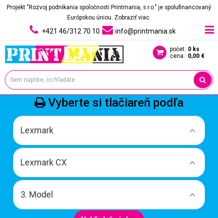
Projekt "Rozvoj podnikania spoločnosti Printmania, s.r.o." je spolufinancovaný
Európskou úniou.
Zobraziť viac.
+421 46/312 70 10
info@printmania.sk
počet:
0 ks
cena:
0,00 €
Vyberte si tlačiareň podľa
Lexmark
Lexmark CX
3. Model