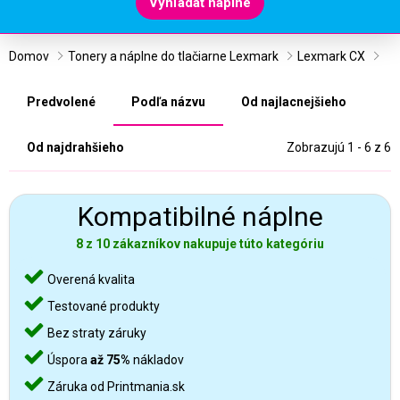
Vyhľadať náplne
Domov
Tonery a náplne do tlačiarne Lexmark
Lexmark CX
Predvolené
Podľa názvu
Od najlacnejšieho
Od najdrahšieho
Zobrazujú 1 - 6 z 6
Kompatibilné náplne
8 z 10 zákazníkov nakupuje túto kategóriu
Overená kvalita
Testované produkty
Bez straty záruky
Úspora
až 75%
nákladov
Záruka od Printmania.sk