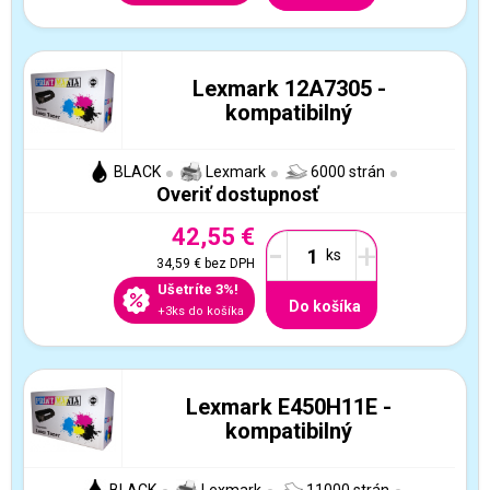
Lexmark 12A7305 -
kompatibilný
BLACK
Lexmark
6000 strán
Overiť dostupnosť
42,55 €
-
+
34,59 €
bez DPH
Ušetríte 3%!
Do košíka
+3ks do košíka
Lexmark E450H11E -
kompatibilný