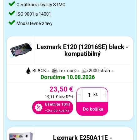
Certifikácia kvality STMC
ISO 9001 a 14001
Množstevné zľavy
Lexmark E120 (12016SE) black -
kompatibilný
BLACK
Lexmark
2000 strán
Doručíme 10.08.2026
23,50 €
-
+
19,11 €
bez DPH
Ušetríte 10%!
Do košíka
+2ks do košíka
Lexmark E250A11E -