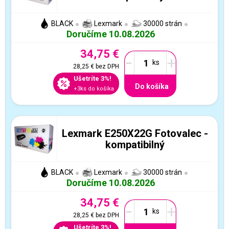
BLACK
Lexmark
30000 strán
Doručíme 10.08.2026
34,75 €
-
+
28,25 €
bez DPH
Ušetríte 3%!
Do košíka
+3ks do košíka
Lexmark E250X22G Fotovalec -
kompatibilný
BLACK
Lexmark
30000 strán
Doručíme 10.08.2026
34,75 €
-
+
28,25 €
bez DPH
Ušetríte 3%!