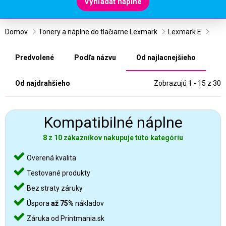
Vyhľadať náplne
Domov
Tonery a náplne do tlačiarne Lexmark
Lexmark E
Predvolené
Podľa názvu
Od najlacnejšieho
Od najdrahšieho
Zobrazujú 1 - 15 z 30
Kompatibilné náplne
8 z 10 zákazníkov nakupuje túto kategóriu
Overená kvalita
Testované produkty
Bez straty záruky
Úspora
až 75%
nákladov
Záruka od Printmania.sk