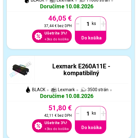
BLACK
Lexmark
11000 strán
Doručíme 10.08.2026
46,05 €
-
+
37,44 €
bez DPH
Ušetríte 3%!
Do košíka
+3ks do košíka
Lexmark E260A11E -
kompatibilný
BLACK
Lexmark
3500 strán
Doručíme 10.08.2026
51,80 €
-
+
42,11 €
bez DPH
Ušetríte 3%!
Do košíka
+3ks do košíka