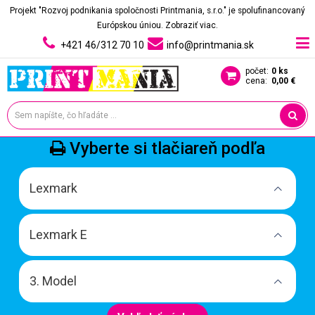
Projekt "Rozvoj podnikania spoločnosti Printmania, s.r.o." je spolufinancovaný
Európskou úniou.
Zobraziť viac.
+421 46/312 70 10
info@printmania.sk
počet:
0 ks
cena:
0,00 €
Vyberte si tlačiareň podľa
Lexmark
Lexmark E
3. Model