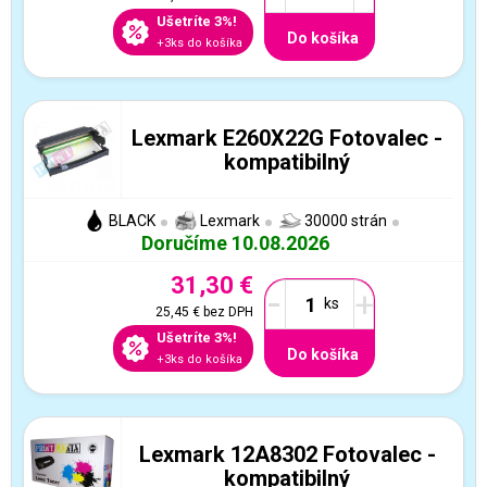
Ušetríte 3%!
Do košíka
+3ks do košíka
Lexmark E260X22G Fotovalec -
kompatibilný
BLACK
Lexmark
30000 strán
Doručíme 10.08.2026
31,30 €
-
+
25,45 €
bez DPH
Ušetríte 3%!
Do košíka
+3ks do košíka
Lexmark 12A8302 Fotovalec -
kompatibilný