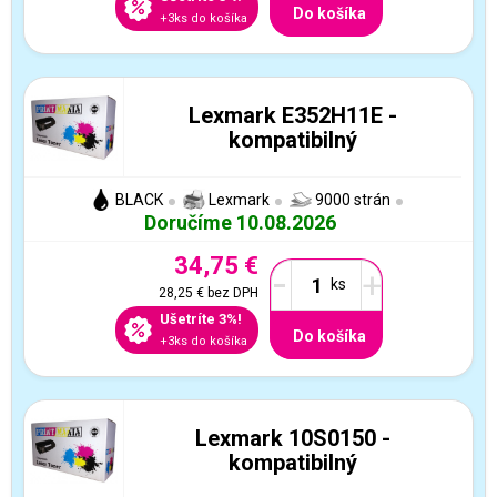
Do košíka
+3ks do košíka
Lexmark E352H11E -
kompatibilný
BLACK
Lexmark
9000 strán
Doručíme 10.08.2026
34,75 €
-
+
28,25 €
bez DPH
Ušetríte 3%!
Do košíka
+3ks do košíka
Lexmark 10S0150 -
kompatibilný