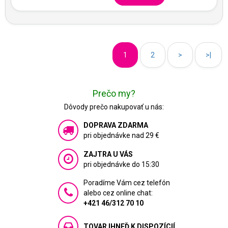
1
2
>
>|
Prečo my?
Dôvody prečo nakupovať u nás:
DOPRAVA ZDARMA
pri objednávke nad 29 €
ZAJTRA U VÁS
pri objednávke do 15:30
Poradíme Vám cez telefón
alebo cez online chat:
+421 46/312 70 10
TOVAR IHNEĎ K DISPOZÍCIÍ