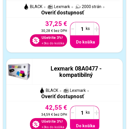
BLACK
Lexmark
2000 strán
Overiť dostupnosť
37,25 €
-
+
30,28 €
bez DPH
Ušetríte 3%!
Do košíka
+3ks do košíka
Lexmark 08A0477 -
kompatibilný
BLACK
Lexmark
Overiť dostupnosť
42,55 €
-
+
34,59 €
bez DPH
Ušetríte 3%!
Do košíka
+3ks do košíka