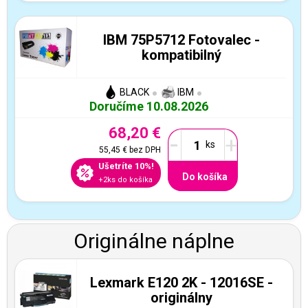
IBM 75P5712 Fotovalec -
kompatibilný
BLACK
IBM
Doručíme 10.08.2026
68,20 €
-
+
55,45 €
bez DPH
Ušetríte 10%!
Do košíka
+2ks do košíka
Originálne náplne
Lexmark E120 2K - 12016SE -
originálny