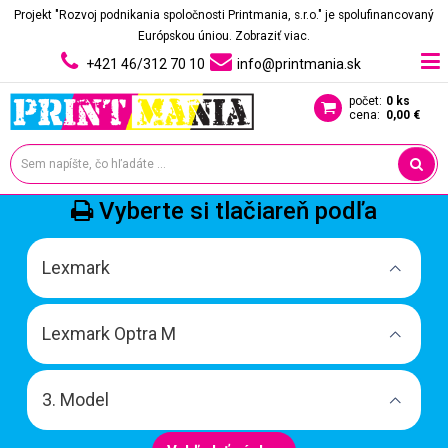
Projekt "Rozvoj podnikania spoločnosti Printmania, s.r.o." je spolufinancovaný
Európskou úniou.
Zobraziť viac.
+421 46/312 70 10
info@printmania.sk
počet:
0 ks
cena:
0,00 €
Vyberte si tlačiareň podľa
Lexmark
Lexmark Optra M
3. Model