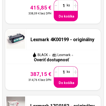
-
+
415,85 €
338,09 €
bez DPH
Do košíka
Lexmark 4K00199 - originálny
BLACK
Lexmark
Overiť dostupnosť
-
+
387,15 €
314,76 €
bez DPH
Do košíka
Lexmark 17G0152 - originálny