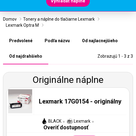
Vyhľadať náplne
Domov
Tonery a náplne do tlačiarne Lexmark
Lexmark Optra M
Predvolené
Podľa názvu
Od najlacnejšieho
Od najdrahšieho
Zobrazujú 1 - 3 z 3
Originálne náplne
Lexmark 17G0154 - originálny
BLACK
Lexmark
Overiť dostupnosť