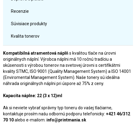
Recenzie
Súvisiace produkty
Kvalita tonerov
Kompatibilná atramentová náplň
s kvalitou tlače na úrovni
originálnych náplní. Výrobca náplni má 10 ročnú tradíciu a
skúsenosti s výrobou tonerov na svetovej úrovni s certifikátmi
kvality STMC, ISO 9001 (Quality Management System) a ISO 14001
(Enviromental Management System). Naše tonery sú ideálna
náhrada originálnych náplni pri úspore až 75% z ceny.
Kapacita náplne: 22 (3 x 12)ml
Ak si neviete vybrať správny typ toneru do vašej tlačiarne,
kontaktuje prosím našu odbornú podporu telefonicky:
+421 46/312
70 10
alebo e-mailom:
info@printmania.sk