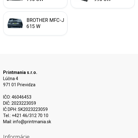
BROTHER MFC-J
615 W
Printmania s.r.o.
Lúčna 4
971 01 Prievidza
IČO: 46046453
DIČ: 2023223059
IČ DPH: SK2023223059
Tel.: +421 46/312 70 10
Mail:
info@printmania.sk
Informácie