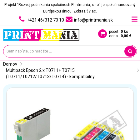
Projekt "Rozvoj podnikania spoločnosti Printmania, s.r.o." je spolufinancovaný
Európskou úniou.
Zobraziť viac.
+421 46/312 70 10
info@printmania.sk
počet:
0 ks
cena:
0,00 €
Domov
Multipack Epson 2 x T0711+ T0715 
(T0711/T0712/T0713/T0714) - kompatibilný