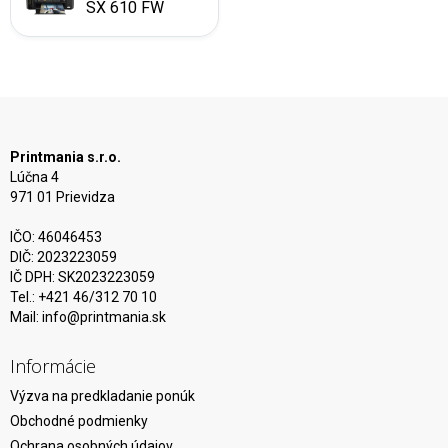
SX 610 FW
Printmania s.r.o.
Lúčna 4
971 01 Prievidza
IČO: 46046453
DIČ: 2023223059
IČ DPH: SK2023223059
Tel.: +421 46/312 70 10
Mail:
info@printmania.sk
Informácie
Výzva na predkladanie ponúk
Obchodné podmienky
Ochrana osobných údajov