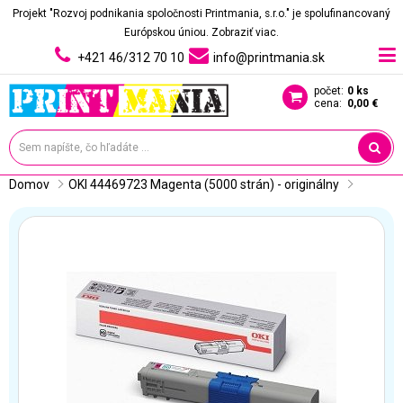
Projekt "Rozvoj podnikania spoločnosti Printmania, s.r.o." je spolufinancovaný
Európskou úniou.
Zobraziť viac.
+421 46/312 70 10
info@printmania.sk
počet:
0 ks
cena:
0,00 €
Domov
OKI 44469723 Magenta (5000 strán) - originálny