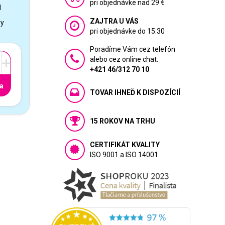
pri objednávke nad 29 €
1
ZAJTRA U VÁS
vy
pri objednávke do 15:30
Poradíme Vám cez telefón
+
alebo cez online chat:
+421 46/312 70 10
a
TOVAR IHNEĎ K DISPOZÍCIÍ
15 ROKOV NA TRHU
CERTIFIKÁT KVALITY
ISO 9001 a ISO 14001