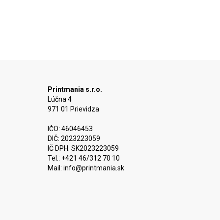
Printmania s.r.o.
Lúčna 4
971 01 Prievidza
IČO: 46046453
DIČ: 2023223059
IČ DPH: SK2023223059
Tel.: +421 46/312 70 10
Mail:
info@printmania.sk