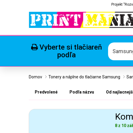
Projekt "Rozv
Vyberte si tlačiareň
Samsun
podľa
Domov
Tonery a náplne do tlačiarne Samsung
Sa
Predvolené
Podľa názvu
Od najlacnejš
Komp
8 z 10 zá