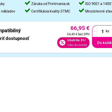
uky
Záruka od Printmania.sk
ISO 9001 a 1400
%
nákladov
Certifikácia kvality STMC
Množstevné zľa
66,95 €
-
patibilný
54,43 €
bez DPH
riť dostupnosť
Ušetríte 3%!
Do košík
+3ks do košíka