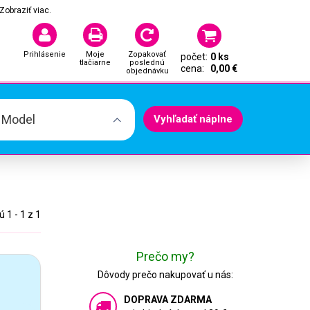
Zobraziť viac.
Prihlásenie
Moje
Zopakovať
počet:
0 ks
tlačiarne
poslednú
cena:
0,00 €
objednávku
. Model
Vyhľadať náplne
 1 - 1 z 1
Prečo my?
Dôvody prečo nakupovať u nás:
DOPRAVA ZDARMA