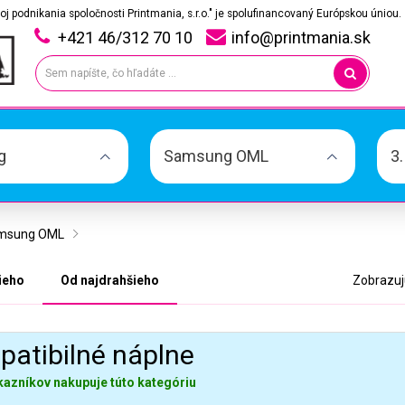
oj podnikania spoločnosti Printmania, s.r.o." je spolufinancovaný Európskou úniou.
+421 46/312 70 10
info@printmania.sk
g
Samsung OML
3
msung OML
ieho
Od najdrahšieho
Zobrazujú
atibilné náplne
kazníkov nakupuje túto kategóriu