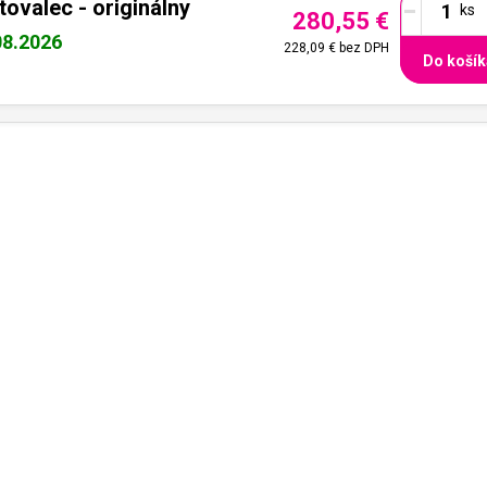
-
ovalec - originálny
280,55 €
08.2026
228,09 €
bez DPH
Do košík