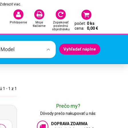
Zobraziť viac.
Prihlásenie
Moje
Zopakovať
počet:
0 ks
tlačiarne
poslednú
cena:
0,00 €
objednávku
. Model
Vyhľadať náplne
 1 - 1 z 1
Prečo my?
Dôvody prečo nakupovať u nás:
DOPRAVA ZDARMA