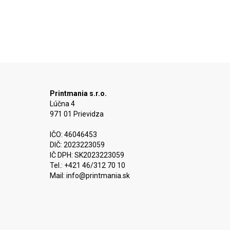
Printmania s.r.o.
Lúčna 4
971 01 Prievidza
IČO: 46046453
DIČ: 2023223059
IČ DPH: SK2023223059
Tel.: +421 46/312 70 10
Mail:
info@printmania.sk