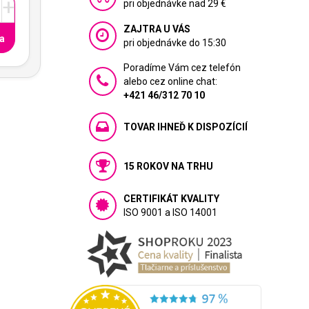
+
pri objednávke nad 29 €
ZAJTRA U VÁS
a
pri objednávke do 15:30
Poradíme Vám cez telefón
alebo cez online chat:
+421 46/312 70 10
TOVAR IHNEĎ K DISPOZÍCIÍ
15 ROKOV NA TRHU
CERTIFIKÁT KVALITY
ISO 9001 a ISO 14001