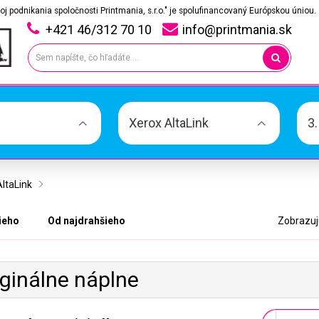
oj podnikania spoločnosti Printmania, s.r.o." je spolufinancovaný Európskou úniou.
+421 46/312 70 10
info@printmania.sk
Xerox AltaLink
3
ltaLink
ieho
Od najdrahšieho
Zobrazujú
iginálne náplne