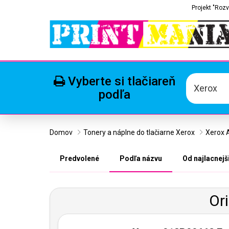
Projekt "Rozv
Vyberte si tlačiareň
Xerox
podľa
Domov
Tonery a náplne do tlačiarne Xerox
Xerox A
Predvolené
Podľa názvu
Od najlacnejš
Or