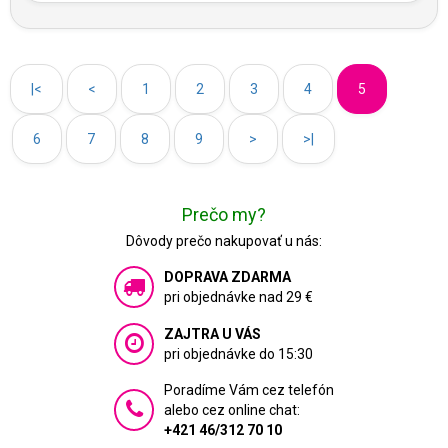
|<
<
1
2
3
4
5
6
7
8
9
>
>|
Prečo my?
Dôvody prečo nakupovať u nás:
DOPRAVA ZDARMA
pri objednávke nad 29 €
ZAJTRA U VÁS
pri objednávke do 15:30
Poradíme Vám cez telefón
alebo cez online chat:
+421 46/312 70 10