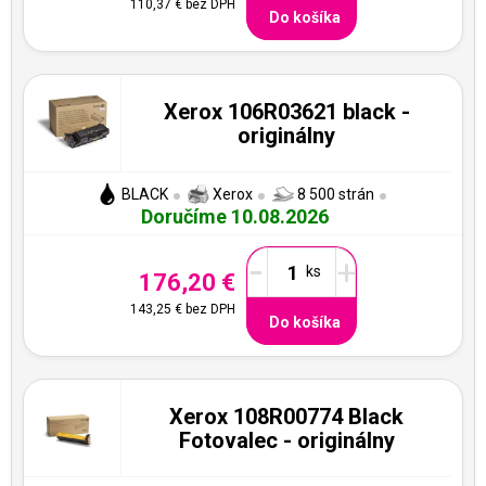
110,37 €
bez DPH
Do košíka
Xerox 106R03621 black -
originálny
BLACK
Xerox
8 500 strán
Doručíme 10.08.2026
-
+
176,20 €
143,25 €
bez DPH
Do košíka
Xerox 108R00774 Black
Fotovalec - originálny