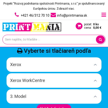
Projekt "Rozvoj podnikania spoločnosti Printmania, s.r.o." je spolufinancovaný
Európskou úniou.
Zobraziť viac.
+421 46/312 70 10
info@printmania.sk
počet:
0 ks
cena:
0,00 €
Vyberte si tlačiareň podľa
Xerox
Xerox WorkCentre
3. Model