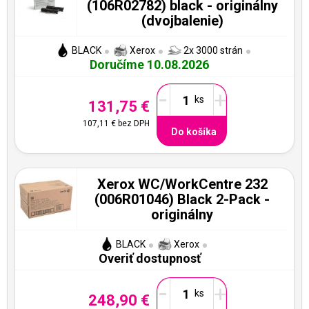
(106R02782) black - originálny
(dvojbalenie)
BLACK
Xerox
2x 3000 strán
Doručíme 10.08.2026
-
+
131,75 €
107,11 €
bez DPH
Do košíka
Xerox WC/WorkCentre 232
(006R01046) Black 2-Pack -
originálny
BLACK
Xerox
Overiť dostupnosť
-
+
248,90 €