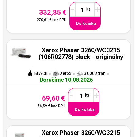
-
+
332,85 €
270,61 €
bez DPH
Do košíka
Xerox Phaser 3260/WC3215
(106R02778) black - originálny
BLACK
Xerox
3 000 strán
Doručíme 10.08.2026
-
+
69,60 €
56,59 €
bez DPH
Do košíka
Xerox Phaser 3260/WC3215