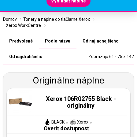
Vyhľadať náplne
Domov
Tonery a náplne do tlačiarne Xerox
Xerox WorkCentre
Predvolené
Podľa názvu
Od najlacnejšieho
Od najdrahšieho
Zobrazujú 61 - 75 z 142
Originálne náplne
Xerox 106R02755 Black -
originálny
BLACK
Xerox
Overiť dostupnosť