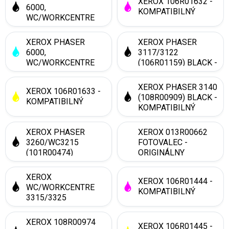
XEROX 106R01632 -
KOMPATIBILNÝ
6000,
KOMPATIBILNÝ
WC/WORKCENTRE
6015 (106R01634)
BLACK -
XEROX PHASER
XEROX PHASER
KOMPATIBILNÝ
6000,
3117/3122
WC/WORKCENTRE
(106R01159) BLACK -
6015 (106R01631)
KOMPATIBILNÝ
CYAN -
XEROX PHASER 3140
XEROX 106R01633 -
KOMPATIBILNÝ
(108R00909) BLACK -
KOMPATIBILNÝ
KOMPATIBILNÝ
XEROX PHASER
XEROX 013R00662
3260/WC3215
FOTOVALEC -
(101R00474)
ORIGINÁLNY
OPTICKÁ JEDNOTKA
- KOMPATIBILNÝ
XEROX
XEROX 106R01444 -
WC/WORKCENTRE
KOMPATIBILNÝ
3315/3325
(106R02310) BLACK -
KOMPATIBILNÝ
XEROX 108R00974
XEROX 106R01445 -