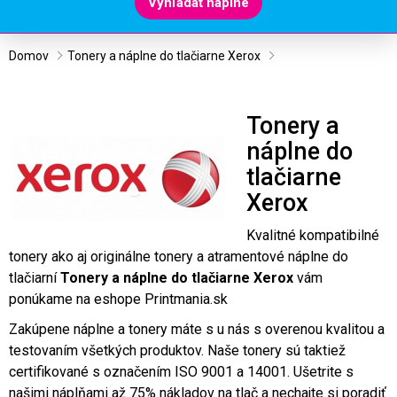
Vyhľadať náplne
Domov
Tonery a náplne do tlačiarne Xerox
Tonery a
náplne do
tlačiarne
Xerox
Kvalitné kompatibilné
tonery ako aj originálne tonery a atramentové náplne do
tlačiarní
Tonery a náplne do tlačiarne Xerox
vám
ponúkame na eshope Printmania.sk
Zakúpene náplne a tonery máte s u nás s overenou kvalitou a
testovaním všetkých produktov. Naše tonery sú taktiež
certifikované s označením ISO 9001 a 14001. Ušetrite s
našimi náplňami až 75% nákladov na tlač a nechajte si poradiť