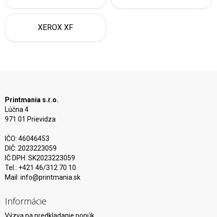
XEROX XF
Printmania s.r.o.
Lúčna 4
971 01 Prievidza
IČO: 46046453
DIČ: 2023223059
IČ DPH: SK2023223059
Tel.: +421 46/312 70 10
Mail:
info@printmania.sk
Informácie
Výzva na predkladanie ponúk