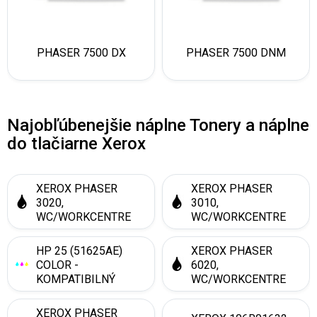
PHASER 7500 DX
PHASER 7500 DNM
Najobľúbenejšie náplne Tonery a náplne
do tlačiarne Xerox
XEROX PHASER
XEROX PHASER
3020,
3010,
WC/WORKCENTRE
WC/WORKCENTRE
3025 (106R02773)
3045 (106R02182)
BLACK -
BLACK -
HP 25 (51625AE)
XEROX PHASER
KOMPATIBILNÝ
KOMPATIBILNÝ
COLOR -
6020,
KOMPATIBILNÝ
WC/WORKCENTRE
6025 (106R02763)
BLACK -
XEROX PHASER