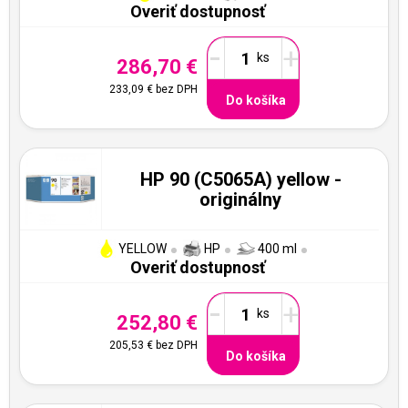
Overiť dostupnosť
-
+
286,70 €
233,09 €
bez DPH
Do košíka
HP 90 (C5065A) yellow -
originálny
YELLOW
HP
400 ml
Overiť dostupnosť
-
+
252,80 €
205,53 €
bez DPH
Do košíka