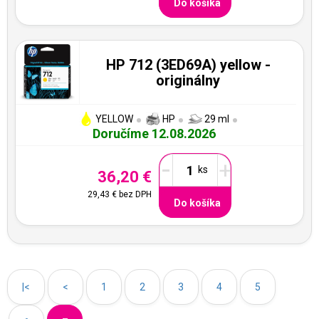
Do košíka
HP 712 (3ED69A) yellow -
originálny
YELLOW
HP
29 ml
Doručíme 12.08.2026
-
+
36,20 €
29,43 €
bez DPH
Do košíka
|<
<
1
2
3
4
5