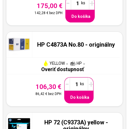
-
+
175,00 €
142,28 €
bez DPH
Do košíka
HP C4873A No.80 - originálny
YELLOW
HP
Overiť dostupnosť
-
+
106,30 €
86,42 €
bez DPH
Do košíka
HP 72 (C9373A) yellow -
originálny