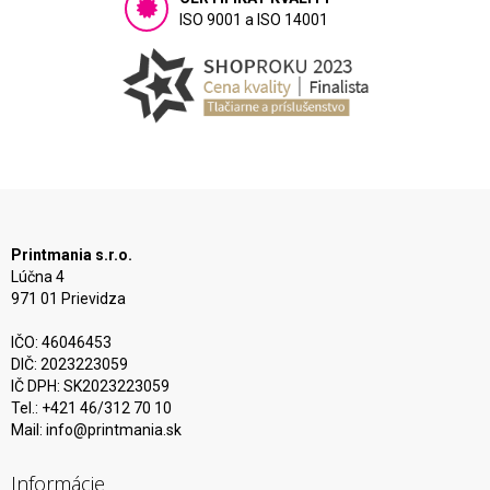
ISO 9001 a ISO 14001
Printmania s.r.o.
Lúčna 4
971 01 Prievidza
IČO: 46046453
DIČ: 2023223059
IČ DPH: SK2023223059
Tel.: +421 46/312 70 10
Mail:
info@printmania.sk
Informácie