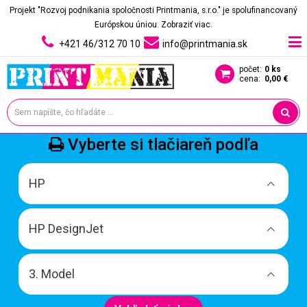
Projekt "Rozvoj podnikania spoločnosti Printmania, s.r.o." je spolufinancovaný
Európskou úniou.
Zobraziť viac.
+421 46/312 70 10
info@printmania.sk
počet:
0 ks
cena:
0,00 €
Vyberte si tlačiareň podľa
HP
HP DesignJet
3. Model