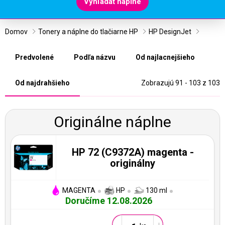
Vyhľadať náplne
Domov
Tonery a náplne do tlačiarne HP
HP DesignJet
Predvolené
Podľa názvu
Od najlacnejšieho
Od najdrahšieho
Zobrazujú 91 - 103 z 103
Originálne náplne
HP 72 (C9372A) magenta -
originálny
MAGENTA
HP
130 ml
Doručíme 12.08.2026