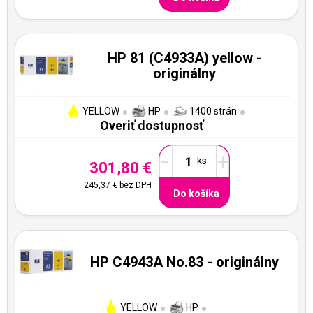
HP 81 (C4933A) yellow -
originálny
YELLOW
HP
1400 strán
Overiť dostupnosť
-
+
301,80 €
245,37 €
bez DPH
Do košíka
HP C4943A No.83 - originálny
YELLOW
HP