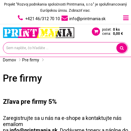
Projekt "Rozvoj podnikania spoločnosti Printmania, s.r.o." je spolufinancovaný
Európskou úniou.
Zobraziť viac.
+421 46/312 70 10
info@printmania.sk
počet:
0 ks
cena:
0,00 €
Domov
Pre firmy
Pre firmy
Zľava pre firmy 5%
Zaregistrujte sa u nás na e-shope a kontaktujte nás
emailom
na
info@printmania.sk
. Dodávame tonery a náplne do