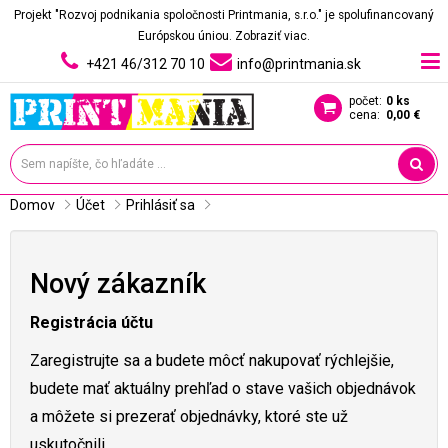
Projekt "Rozvoj podnikania spoločnosti Printmania, s.r.o." je spolufinancovaný
Európskou úniou.
Zobraziť viac.
+421 46/312 70 10
info@printmania.sk
počet:
0 ks
cena:
0,00 €
Domov
Účet
Prihlásiť sa
Nový zákazník
Registrácia účtu
Zaregistrujte sa a budete môcť nakupovať rýchlejšie,
budete mať aktuálny prehľad o stave vašich objednávok
a môžete si prezerať objednávky, ktoré ste už
uskutočnili.