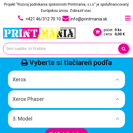
Projekt "Rozvoj podnikania spoločnosti Printmania, s.r.o." je spolufinancovaný
Európskou úniou.
Zobraziť viac.
+421 46/312 70 10
info@printmania.sk
počet:
0 ks
cena:
0,00 €
Vyberte si tlačiareň podľa
Xerox
Xerox Phaser
3. Model