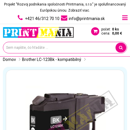
Projekt "Rozvoj podnikania spoločnosti Printmania, s.r.o." je spolufinancovaný
Európskou úniou.
Zobraziť viac.
+421 46/312 70 10
info@printmania.sk
počet:
0 ks
cena:
0,00 €
Domov
Brother LC-123Bk - kompatibilný