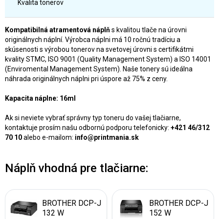
Kvalita tonerov
Kompatibilná atramentová náplň
s kvalitou tlače na úrovni
originálnych náplní. Výrobca náplni má 10 ročnú tradíciu a
skúsenosti s výrobou tonerov na svetovej úrovni s certifikátmi
kvality STMC, ISO 9001 (Quality Management System) a ISO 14001
(Enviromental Management System). Naše tonery sú ideálna
náhrada originálnych náplni pri úspore až 75% z ceny.
Kapacita náplne: 16ml
Ak si neviete vybrať správny typ toneru do vašej tlačiarne,
kontaktuje prosím našu odbornú podporu telefonicky:
+421 46/312
70 10
alebo e-mailom:
info@printmania.sk
Náplň vhodná pre tlačiarne:
BROTHER DCP-J
BROTHER DCP-J
132 W
152 W