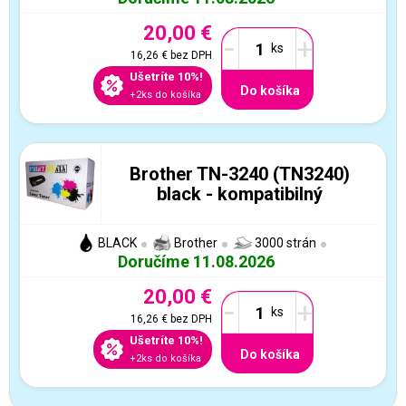
20,00 €
-
+
16,26 €
bez DPH
Ušetríte 10%!
Do košíka
+2ks do košíka
Brother TN-3240 (TN3240)
black - kompatibilný
BLACK
Brother
3000 strán
Doručíme 11.08.2026
20,00 €
-
+
16,26 €
bez DPH
Ušetríte 10%!
Do košíka
+2ks do košíka