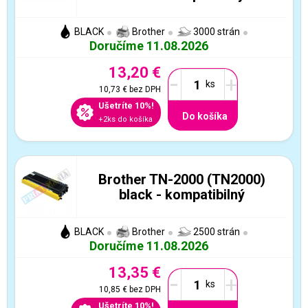
BLACK
Brother
3000 strán
Doručíme 11.08.2026
13,20 €
-
+
10,73 €
bez DPH
Ušetríte 10%!
Do košíka
+2ks do košíka
Brother TN-2000 (TN2000)
black - kompatibilný
BLACK
Brother
2500 strán
Doručíme 11.08.2026
13,35 €
-
+
10,85 €
bez DPH
Ušetríte 10%!