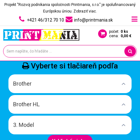
Projekt "Rozvoj podnikania spoločnosti Printmania, s.r.o." je spolufinancovaný
Európskou úniou.
Zobraziť viac.
+421 46/312 70 10
info@printmania.sk
počet:
0 ks
cena:
0,00 €
Vyberte si tlačiareň podľa
Brother
Brother HL
3. Model