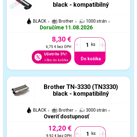
black - kompatibilný
BLACK
Brother
1000 strán
Doručíme 11.08.2026
8,30 €
-
+
6,75 €
bez DPH
Ušetríte 3%!
Do košíka
+3ks do košíka
Brother TN-3330 (TN3330)
black - kompatibilný
BLACK
Brother
3000 strán
Overiť dostupnosť
12,20 €
-
+
9,92 €
bez DPH