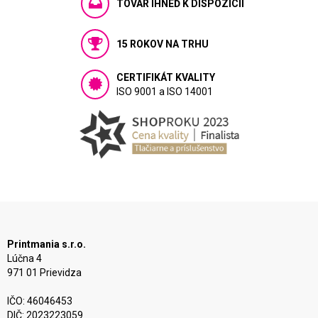
TOVAR IHNEĎ K DISPOZÍCIÍ
15 ROKOV NA TRHU
CERTIFIKÁT KVALITY
ISO 9001 a ISO 14001
Printmania s.r.o.
Lúčna 4
971 01 Prievidza
IČO: 46046453
DIČ: 2023223059