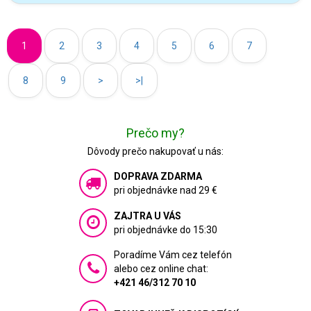
1
2
3
4
5
6
7
8
9
>
>|
Prečo my?
Dôvody prečo nakupovať u nás:
DOPRAVA ZDARMA
pri objednávke nad 29 €
ZAJTRA U VÁS
pri objednávke do 15:30
Poradíme Vám cez telefón
alebo cez online chat:
+421 46/312 70 10