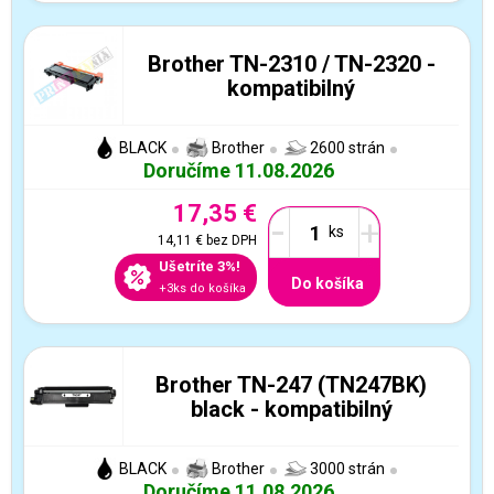
Brother TN-2310 / TN-2320 -
kompatibilný
BLACK
Brother
2600 strán
Doručíme 11.08.2026
17,35 €
-
+
14,11 €
bez DPH
Ušetríte 3%!
Do košíka
+3ks do košíka
Brother TN-247 (TN247BK)
black - kompatibilný
BLACK
Brother
3000 strán
Doručíme 11.08.2026