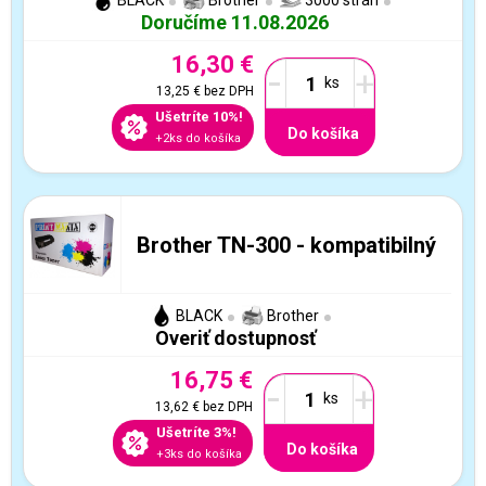
BLACK
Brother
3000 strán
Doručíme 11.08.2026
16,30 €
-
+
13,25 €
bez DPH
Ušetríte 10%!
Do košíka
+2ks do košíka
Brother TN-300 - kompatibilný
BLACK
Brother
Overiť dostupnosť
16,75 €
-
+
13,62 €
bez DPH
Ušetríte 3%!
Do košíka
+3ks do košíka