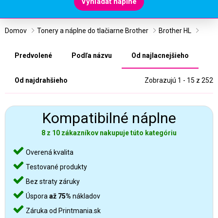
Vyhľadať náplne
Domov
Tonery a náplne do tlačiarne Brother
Brother HL
Predvolené
Podľa názvu
Od najlacnejšieho
Od najdrahšieho
Zobrazujú 1 - 15 z 252
Kompatibilné náplne
8 z 10 zákazníkov nakupuje túto kategóriu
Overená kvalita
Testované produkty
Bez straty záruky
Úspora
až 75%
nákladov
Záruka od Printmania.sk