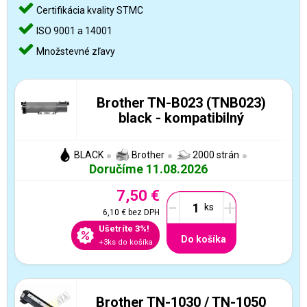
Certifikácia kvality STMC
ISO 9001 a 14001
Množstevné zľavy
Brother TN-B023 (TNB023)
black - kompatibilný
BLACK
Brother
2000 strán
Doručíme 11.08.2026
7,50 €
-
+
6,10 €
bez DPH
Ušetríte 3%!
Do košíka
+3ks do košíka
Brother TN-1030 / TN-1050