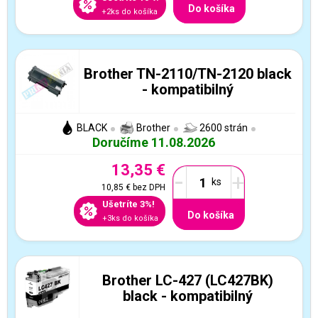
Do košíka
+2ks do košíka
Brother TN-2110/TN-2120 black
- kompatibilný
BLACK
Brother
2600 strán
Doručíme 11.08.2026
13,35 €
-
+
10,85 €
bez DPH
Ušetríte 3%!
Do košíka
+3ks do košíka
Brother LC-427 (LC427BK)
black - kompatibilný