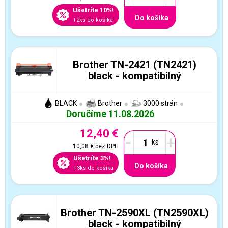
Ušetríte 10%!
Do košíka
+2ks do košíka
Brother TN-2421 (TN2421)
black - kompatibilný
BLACK
Brother
3000 strán
Doručíme 11.08.2026
12,40 €
-
+
10,08 €
bez DPH
Ušetríte 3%!
Do košíka
+3ks do košíka
Brother TN-2590XL (TN2590XL)
black - kompatibilný