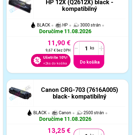
HP 12X (Q2612X) black -
kompatibilný
BLACK
HP
3000 strán
Doručíme 11.08.2026
11,90 €
-
+
9,67 €
bez DPH
Ušetríte 10%!
Do košíka
+2ks do košíka
Canon CRG-703 (7616A005)
black- kompatibilný
BLACK
Canon
2500 strán
Doručíme 11.08.2026
13,25 €