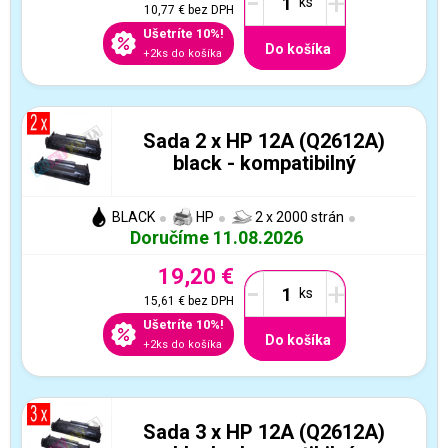
-
+
10,77 €
bez DPH
Ušetríte 10%!
Do košíka
+2ks do košíka
Sada 2 x HP 12A (Q2612A)
black - kompatibilný
BLACK
HP
2 x 2000 strán
Doručíme 11.08.2026
19,20 €
-
+
15,61 €
bez DPH
Ušetríte 10%!
Do košíka
+2ks do košíka
Sada 3 x HP 12A (Q2612A)