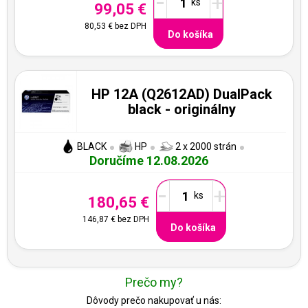
-
+
99,05 €
80,53 €
bez DPH
Do košíka
HP 12A (Q2612AD) DualPack
black - originálny
BLACK
HP
2 x 2000 strán
Doručíme 12.08.2026
-
+
180,65 €
146,87 €
bez DPH
Do košíka
Prečo my?
Dôvody prečo nakupovať u nás: