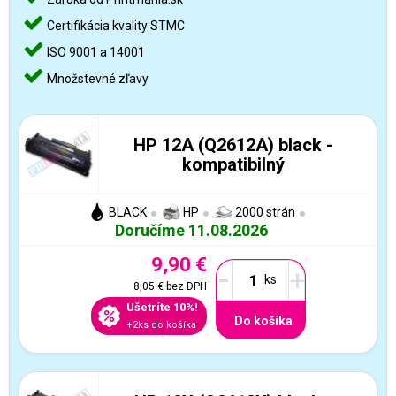
Certifikácia kvality STMC
ISO 9001 a 14001
Množstevné zľavy
HP 12A (Q2612A) black -
kompatibilný
BLACK
HP
2000 strán
Doručíme 11.08.2026
9,90 €
-
+
8,05 €
bez DPH
Ušetríte 10%!
Do košíka
+2ks do košíka