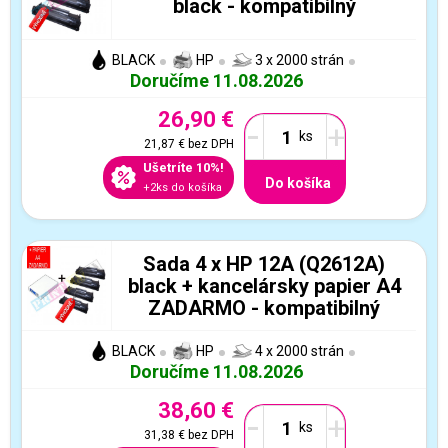
black - kompatibilný
BLACK
HP
3 x 2000 strán
Doručíme 11.08.2026
26,90 €
-
+
21,87 €
bez DPH
Ušetríte 10%!
Do košíka
+2ks do košíka
Sada 4 x HP 12A (Q2612A)
black + kancelársky papier A4
ZADARMO - kompatibilný
BLACK
HP
4 x 2000 strán
Doručíme 11.08.2026
38,60 €
-
+
31,38 €
bez DPH