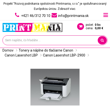
Projekt "Rozvoj podnikania spoločnosti Printmania, s.r.o." je spolufinancovaný
Európskou úniou.
Zobraziť viac.
+421 46/312 70 10
info@printmania.sk
počet:
0 ks
cena:
0,00 €
Domov
Tonery a náplne do tlačiarne Canon
Canon Lasershot LBP
Canon Lasershot LBP-2900