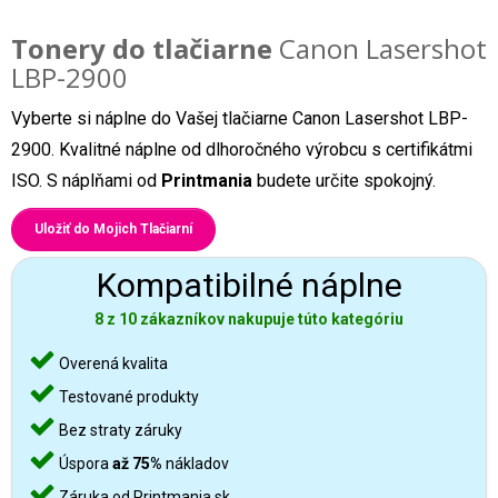
Tonery do tlačiarne
Canon Lasershot
LBP-2900
Vyberte si náplne do Vašej tlačiarne Canon Lasershot LBP-
2900. Kvalitné náplne od dlhoročného výrobcu s certifikátmi
ISO. S náplňami od
Printmania
budete určite spokojný.
Uložiť do Mojich Tlačiarní
Kompatibilné náplne
8 z 10 zákazníkov nakupuje túto kategóriu
Overená kvalita
Testované produkty
Bez straty záruky
Úspora
až 75%
nákladov
Záruka od Printmania.sk