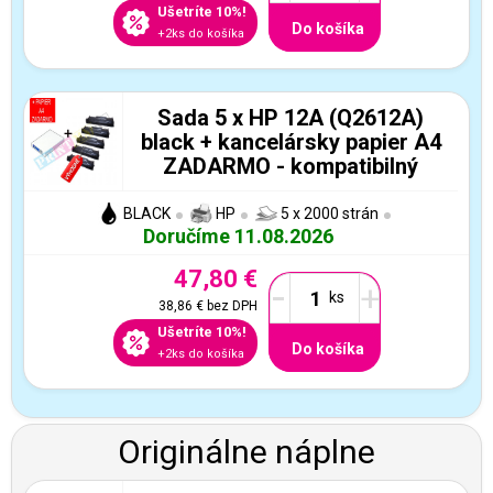
Ušetríte 10%!
Do košíka
+2ks do košíka
Sada 5 x HP 12A (Q2612A)
black + kancelársky papier A4
ZADARMO - kompatibilný
BLACK
HP
5 x 2000 strán
Doručíme 11.08.2026
47,80 €
-
+
38,86 €
bez DPH
Ušetríte 10%!
Do košíka
+2ks do košíka
Originálne náplne