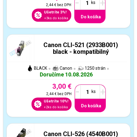
-
+
2,44 €
bez DPH
Ušetríte 3%!
Do košíka
+3ks do košíka
Canon CLI-521 (2933B001)
black - kompatibilný
BLACK
Canon
1250 strán
Doručíme 10.08.2026
3,00 €
-
+
2,44 €
bez DPH
Ušetríte 10%!
Do košíka
+2ks do košíka
Canon CLI-526 (4540B001)