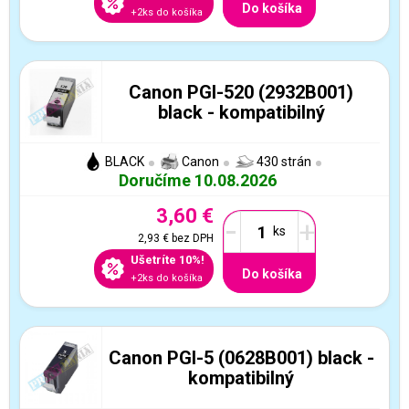
Do košíka
+2ks do košíka
Canon PGI-520 (2932B001)
black - kompatibilný
BLACK
Canon
430 strán
Doručíme 10.08.2026
3,60 €
-
+
2,93 €
bez DPH
Ušetríte 10%!
Do košíka
+2ks do košíka
Canon PGI-5 (0628B001) black -
kompatibilný