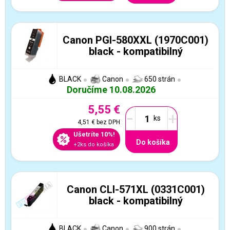
Canon PGI-580XXL (1970C001)
black - kompatibilný
BLACK
Canon
650 strán
Doručíme 10.08.2026
5,55 €
-
+
4,51 €
bez DPH
Ušetríte 10%!
Do košíka
+2ks do košíka
Canon CLI-571XL (0331C001)
black - kompatibilný
BLACK
Canon
900 strán