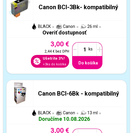
Canon BCI-3Bk- kompatibilný
BLACK
Canon
26 ml
Overiť dostupnosť
3,00 €
-
+
2,44 €
bez DPH
Ušetríte 3%!
Do košíka
+3ks do košíka
Canon BCI-6Bk - kompatibilný
BLACK
Canon
13 ml
Doručíme 10.08.2026
3,00 €