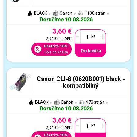
BLACK
Canon
1130 strán
Doručíme 10.08.2026
3,60 €
-
+
2,93 €
bez DPH
Ušetríte 10%!
Do košíka
+2ks do košíka
Canon CLI-8 (0620B001) black -
kompatibilný
BLACK
Canon
970 strán
Doručíme 10.08.2026
3,60 €
-
+
2,93 €
bez DPH
Ušetríte 10%!