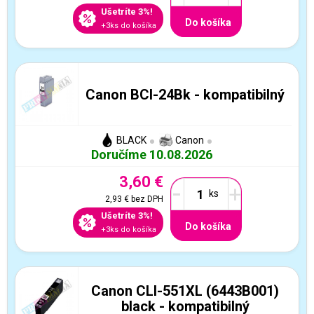
Ušetríte 3%!
Do košíka
+3ks do košíka
Canon BCI-24Bk - kompatibilný
BLACK
Canon
Doručíme 10.08.2026
3,60 €
-
+
2,93 €
bez DPH
Ušetríte 3%!
Do košíka
+3ks do košíka
Canon CLI-551XL (6443B001)
black - kompatibilný