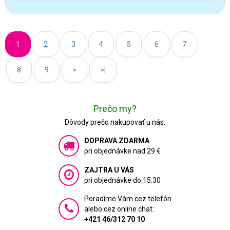
1
2
3
4
5
6
7
8
9
>
>|
Prečo my?
Dôvody prečo nakupovať u nás:
DOPRAVA ZDARMA
pri objednávke nad 29 €
ZAJTRA U VÁS
pri objednávke do 15:30
Poradíme Vám cez telefón
alebo cez online chat:
+421 46/312 70 10