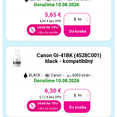
Doručíme 10.08.2026
5,65 €
-
+
4,59 €
bez DPH
Ušetríte 10%!
Do košíka
+2ks do košíka
Canon GI-41BK (4528C001)
black - kompatibilný
BLACK
Canon
6000 strán
Doručíme 10.08.2026
6,30 €
-
+
5,12 €
bez DPH
Ušetríte 10%!
Do košíka
+2ks do košíka