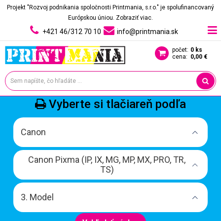
Projekt "Rozvoj podnikania spoločnosti Printmania, s.r.o." je spolufinancovaný
Európskou úniou.
Zobraziť viac.
+421 46/312 70 10
info@printmania.sk
počet:
0 ks
cena:
0,00 €
Vyberte si tlačiareň podľa
Canon
Canon Pixma (IP, IX, MG, MP, MX, PRO, TR,
TS)
3. Model