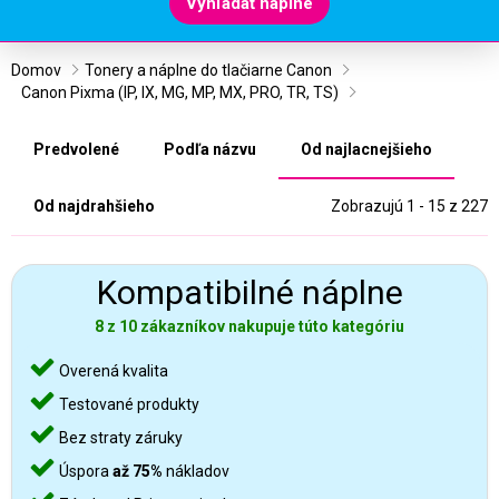
Vyhľadať náplne
Domov
Tonery a náplne do tlačiarne Canon
Canon Pixma (IP, IX, MG, MP, MX, PRO, TR, TS)
Predvolené
Podľa názvu
Od najlacnejšieho
Od najdrahšieho
Zobrazujú 1 - 15 z 227
Kompatibilné náplne
8 z 10 zákazníkov nakupuje túto kategóriu
Overená kvalita
Testované produkty
Bez straty záruky
Úspora
až 75%
nákladov