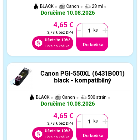
BLACK
Canon
28 ml
Doručíme 10.08.2026
4,65 €
-
+
3,78 €
bez DPH
Ušetríte 10%!
Do košíka
+2ks do košíka
Canon PGI-550XL (6431B001)
black - kompatibilný
BLACK
Canon
500 strán
Doručíme 10.08.2026
4,65 €
-
+
3,78 €
bez DPH
Ušetríte 10%!
Do košíka
+2ks do košíka