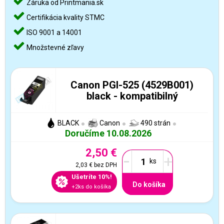
Záruka od Printmania.sk
Certifikácia kvality STMC
ISO 9001 a 14001
Množstevné zľavy
Canon PGI-525 (4529B001)
black - kompatibilný
BLACK
Canon
490 strán
Doručíme 10.08.2026
2,50 €
-
+
2,03 €
bez DPH
Ušetríte 10%!
Do košíka
+2ks do košíka