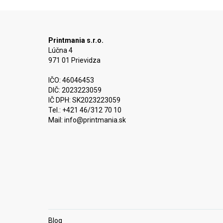
Printmania s.r.o.
Lúčna 4
971 01 Prievidza
IČO: 46046453
DIČ: 2023223059
IČ DPH: SK2023223059
Tel.: +421 46/312 70 10
Mail:
info@printmania.sk
Blog