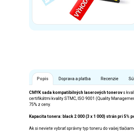
Popis
Doprava a platba
Recenzie
Sú
CMYK sada kompatibilných laserových tonerov
s kval
certifikátmi kvality STMC, ISO 9001 (Quality Manageme
75% z ceny.
Kapacita tonera: black 2 000 (3 x 1 000) strán pri 5% p
Ak si neviete vybrať správny typ toneru do vašej tlačia