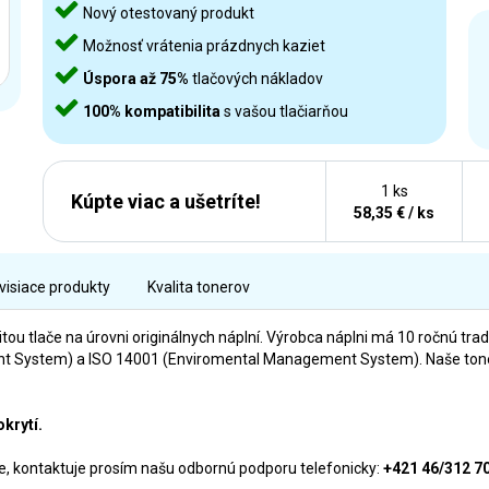
Nový otestovaný produkt
Možnosť vrátenia prázdnych kaziet
Úspora až 75%
tlačových nákladov
100% kompatibilita
s vašou tlačiarňou
1 ks
Kúpte viac a ušetríte!
58,35 € / ks
visiace produkty
Kvalita tonerov
itou tlače na úrovni originálnych náplní. Výrobca náplni má 10 ročnú tra
nt System) a ISO 14001 (Enviromental Management System). Naše tonery
okrytí.
rne, kontaktuje prosím našu odbornú podporu telefonicky:
+421 46/312 7