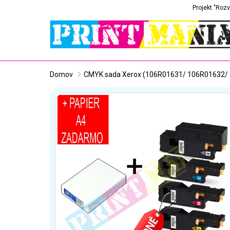
Projekt "Rozv
Domov
CMYK sada Xerox (106R01631/ 106R01632/ 1