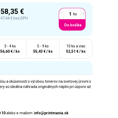
-
58,35 €
+
47,44 €
bez DPH
Do košíka
3 - 4 ks
5 - 9 ks
10 ks a viac
56,60 € / ks
55,43 € / ks
52,51 € / ks
díciu a skúsenosti s výrobou tonerov na svetovej úrovni s
 sú ideálna náhrada originálnych náplni pri úspore až
0 10
alebo e-mailom:
info@printmania.sk