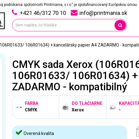
oj podnikania spoločnosti Printmania, s.r.o." je spolufinancovaný Európskou úniou.
+421 46/312 70 10
info@printmania.sk
06R01633/ 106R01634) + kancelársky papier A4 ZADARMO - kompatib
CMYK sada Xerox (106R01
106R01633/ 106R01634) + k
ZADARMO - kompatibilný
FARBA
DO TLAČIARNE
KAPACIT
CMYK
Xerox
-
Overená kvalita