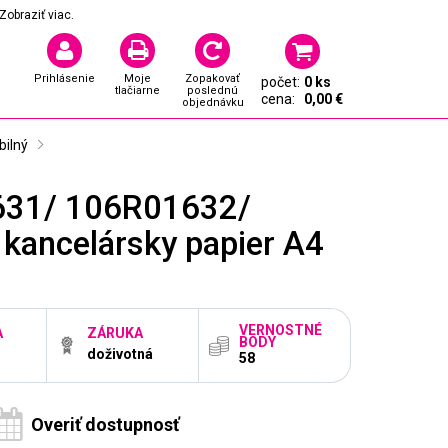
Zobraziť viac.
Prihlásenie
Moje
Zopakovať
počet:
0 ks
tlačiarne
poslednú
cena:
0,00 €
objednávku
ilný
631/ 106R01632/
ancelársky papier A4
VERNOSTNÉ
A
ZÁRUKA
BODY
doživotná
58
Overiť dostupnosť