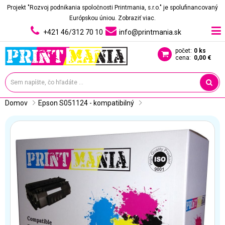
Projekt "Rozvoj podnikania spoločnosti Printmania, s.r.o." je spolufinancovaný
Európskou úniou.
Zobraziť viac.
+421 46/312 70 10
info@printmania.sk
počet:
0 ks
cena:
0,00 €
Domov
Epson S051124 - kompatibilný