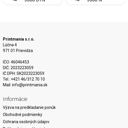
Printmania s.r.o.
Lúčna 4
971 01 Prievidza
IČO: 46046453
DIČ: 2023223059
IČ DPH: SK2023223059
Tel.: +421 46/312 70 10
Mail:
info@printmania.sk
Informácie
Výzva na predkladanie ponúk
Obchodné podmienky
Ochrana osobných údajov