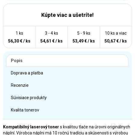
Kúpte viac a ušetríte!
1 ks
3 - 4 ks
5 - 9 ks
10 ks a viac
56,30 € / ks
54,61 € / ks
53,49 € / ks
50,67 € / ks
Popis
Doprava a platba
Recenzie
Súvisiace produkty
Kvalita tonerov
Kompatibilný laserový toner
s kvalitou tlače na úrovni originálnych
náplní. Výrobca náplni má 10 ročnú tradíciu a skúsenosti s výrobou