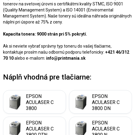
tonerov na svetovej úrovni s certifikátmi kvality STMC, ISO 9001
(Quality Management System) a ISO 14001 (Enviromental
Management System). Naše tonery sú ideálna náhrada originálnych
náplni pri úspore až 75% z ceny.
Kapacita tonera: 9000 strán pri 5% pokrytí.
Ak si neviete vybrať správny typ toneru do vašej tlačiarne,
kontaktuje prosím našu odbornú podporu telefonicky:
+421 46/312
70 10
alebo e-mailom:
info@printmania.sk
Náplň vhodná pre tlačiarne:
EPSON
EPSON
ACULASER C
ACULASER C
3800
3800 DN
EPSON
EPSON
ACULASER C
ACULASER C
3800 DTN
3800 N