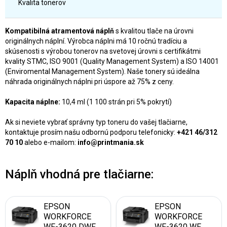
Kvalita tonerov
Kompatibilná atramentová náplň
s kvalitou tlače na úrovni
originálnych náplní. Výrobca náplni má 10 ročnú tradíciu a
skúsenosti s výrobou tonerov na svetovej úrovni s certifikátmi
kvality STMC, ISO 9001 (Quality Management System) a ISO 14001
(Enviromental Management System). Naše tonery sú ideálna
náhrada originálnych náplni pri úspore až 75% z ceny.
Kapacita náplne:
10,4
ml (1 100 strán pri 5% pokrytí)
Ak si neviete vybrať správny typ toneru do vašej tlačiarne,
kontaktuje prosím našu odbornú podporu telefonicky:
+421 46/312
70 10
alebo e-mailom:
info@printmania.sk
Náplň vhodná pre tlačiarne:
EPSON
EPSON
WORKFORCE
WORKFORCE
WF-3620 DWF
WF-3620 WF