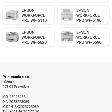
DWF
DTWF
EPSON
EPSON
WORKFORCE
WORKFORCE
PRO WF-5110
PRO WF-5190
DW
DW
EPSON
EPSON
WORKFORCE
WORKFORCE
PRO WF-5620
PRO WF-5690
DWF
DWF
Printmania s.r.o.
Lúčna 4
971 01 Prievidza
IČO: 46046453
DIČ: 2023223059
IČ DPH: SK2023223059
Tel.: +421 46/312 70 10