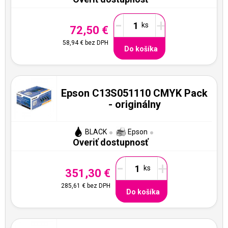
-
+
72,50 €
58,94 €
bez DPH
Do košíka
Epson C13S051110 CMYK Pack
- originálny
BLACK
Epson
Overiť dostupnosť
-
+
351,30 €
285,61 €
bez DPH
Do košíka