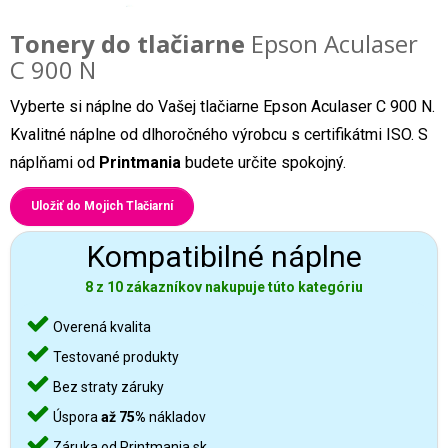
Tonery do tlačiarne
Epson Aculaser
C 900 N
Vyberte si náplne do Vašej tlačiarne Epson Aculaser C 900 N.
Kvalitné náplne od dlhoročného výrobcu s certifikátmi ISO. S
náplňami od
Printmania
budete určite spokojný.
Uložiť do Mojich Tlačiarní
Kompatibilné náplne
8 z 10 zákazníkov nakupuje túto kategóriu
Overená kvalita
Testované produkty
Bez straty záruky
Úspora
až 75%
nákladov
Záruka od Printmania.sk