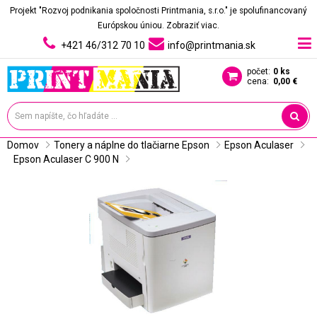
Projekt "Rozvoj podnikania spoločnosti Printmania, s.r.o." je spolufinancovaný
Európskou úniou.
Zobraziť viac.
+421 46/312 70 10
info@printmania.sk
počet:
0 ks
cena:
0,00 €
Domov
Tonery a náplne do tlačiarne Epson
Epson Aculaser
Epson Aculaser C 900 N