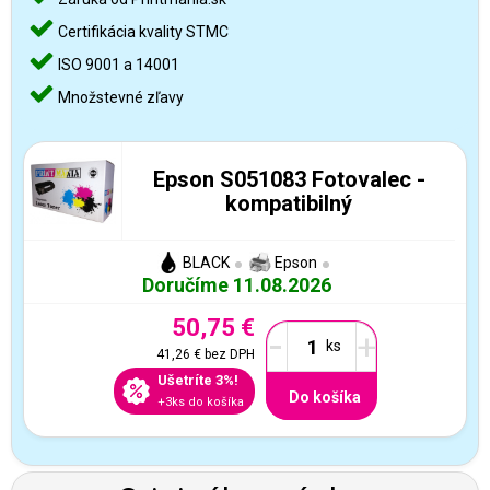
Certifikácia kvality STMC
ISO 9001 a 14001
Množstevné zľavy
Epson S051083 Fotovalec -
kompatibilný
BLACK
Epson
Doručíme 11.08.2026
50,75 €
-
+
41,26 €
bez DPH
Ušetríte 3%!
Do košíka
+3ks do košíka