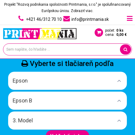
Projekt "Rozvoj podnikania spoločnosti Printmania, s.r.o." je spolufinancovaný
Európskou úniou.
Zobraziť viac.
+421 46/312 70 10
info@printmania.sk
počet:
0 ks
cena:
0,00 €
Vyberte si tlačiareň podľa
Epson
Epson B
3. Model