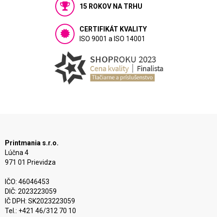
15 ROKOV NA TRHU
CERTIFIKÁT KVALITY
ISO 9001 a ISO 14001
Printmania s.r.o.
Lúčna 4
971 01 Prievidza
IČO: 46046453
DIČ: 2023223059
IČ DPH: SK2023223059
Tel.: +421 46/312 70 10