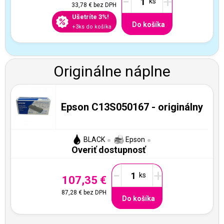
-
+
33,78 €
bez DPH
Ušetríte 3%!
Do košíka
+3ks do košíka
Originálne náplne
Epson C13S050167 - originálny
BLACK
Epson
Overiť dostupnosť
-
+
107,35 €
87,28 €
bez DPH
Do košíka