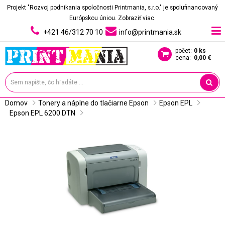
Projekt "Rozvoj podnikania spoločnosti Printmania, s.r.o." je spolufinancovaný
Európskou úniou.
Zobraziť viac.
+421 46/312 70 10
info@printmania.sk
počet:
0 ks
cena:
0,00 €
Domov
Tonery a náplne do tlačiarne Epson
Epson EPL
Epson EPL 6200 DTN