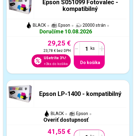
Epson S051099 Fotovalec -
kompatibilný
BLACK
Epson
20000 strán
Doručíme 10.08.2026
29,25 €
-
+
23,78 €
bez DPH
Ušetríte 3%!
Do košíka
+3ks do košíka
Epson LP-1400 - kompatibilný
BLACK
Epson
Overiť dostupnosť
41,55 €