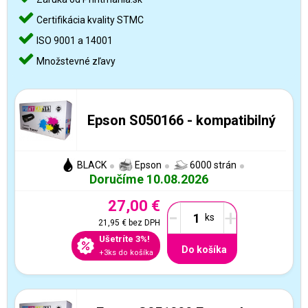
Certifikácia kvality STMC
ISO 9001 a 14001
Množstevné zľavy
Epson S050166 - kompatibilný
BLACK
Epson
6000 strán
Doručíme 10.08.2026
27,00 €
-
+
21,95 €
bez DPH
Ušetríte 3%!
Do košíka
+3ks do košíka