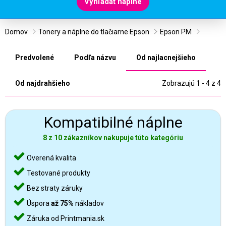
Vyhľadať náplne
Domov
Tonery a náplne do tlačiarne Epson
Epson PM
Predvolené
Podľa názvu
Od najlacnejšieho
Od najdrahšieho
Zobrazujú 1 - 4 z 4
Kompatibilné náplne
8 z 10 zákazníkov nakupuje túto kategóriu
Overená kvalita
Testované produkty
Bez straty záruky
Úspora
až 75%
nákladov
Záruka od Printmania.sk