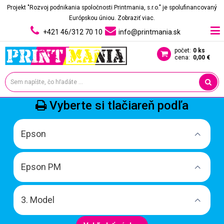
Projekt "Rozvoj podnikania spoločnosti Printmania, s.r.o." je spolufinancovaný
Európskou úniou.
Zobraziť viac.
+421 46/312 70 10
info@printmania.sk
počet:
0 ks
cena:
0,00 €
Vyberte si tlačiareň podľa
Epson
Epson PM
3. Model