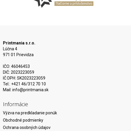
Printmania s.r.o.
Lúčna 4
971 01 Prievidza
IČO: 46046453
DIČ: 2023223059
IČ DPH: SK2023223059
Tel.: +421 46/312 70 10
Mail:
info@printmania.sk
Informácie
Výzva na predkladanie ponúk
Obchodné podmienky
Ochrana osobných údajov