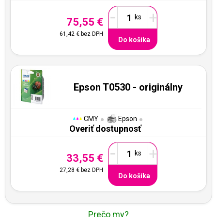
-
+
75,55 €
61,42 €
bez DPH
Do košíka
Epson T0530 - originálny
CMY
Epson
Overiť dostupnosť
-
+
33,55 €
27,28 €
bez DPH
Do košíka
Prečo my?