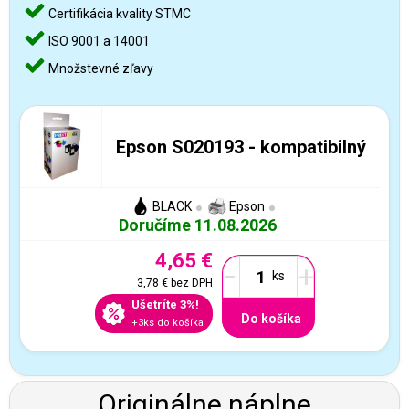
Certifikácia kvality STMC
ISO 9001 a 14001
Množstevné zľavy
Epson S020193 - kompatibilný
BLACK
Epson
Doručíme 11.08.2026
4,65 €
-
+
3,78 €
bez DPH
Ušetríte 3%!
Do košíka
+3ks do košíka
Originálne náplne