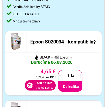
Certifikácia kvality STMC
ISO 9001 a 14001
Množstevné zľavy
Epson S020034 - kompatibilný
BLACK
Epson
Doručíme 06.08.2026
4,65 €
-
+
3,78 €
bez DPH
Ušetríte 3%!
Do košíka
+3ks do košíka