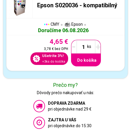
Epson S020036 - kompatibilný
CMY
Epson
Doručíme 06.08.2026
4,65 €
-
+
3,78 €
bez DPH
Ušetríte 3%!
Do košíka
+3ks do košíka
Prečo my?
Dôvody prečo nakupovať u nás:
DOPRAVA ZDARMA
pri objednávke nad 29 €
ZAJTRA U VÁS
pri objednávke do 15:30