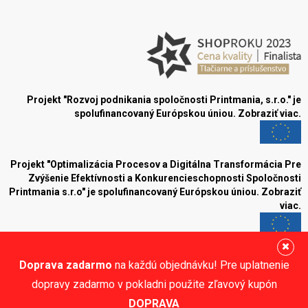
Projekt "Rozvoj podnikania spoločnosti Printmania, s.r.o." je
spolufinancovaný Európskou úniou.
Zobraziť viac.
Projekt "Optimalizácia Procesov a Digitálna Transformácia Pre
Zvýšenie Efektívnosti a Konkurencieschopnosti Spoločnosti
Printmania s.r.o" je spolufinancovaný Európskou úniou.
Zobraziť
viac.
Blog
Doprava zadarmo
na každú objednávku! Pre uplatnenie
Sledujte nás:
dopravy zadarmo v pokladni použite zľavový kupón
DOPRAVA