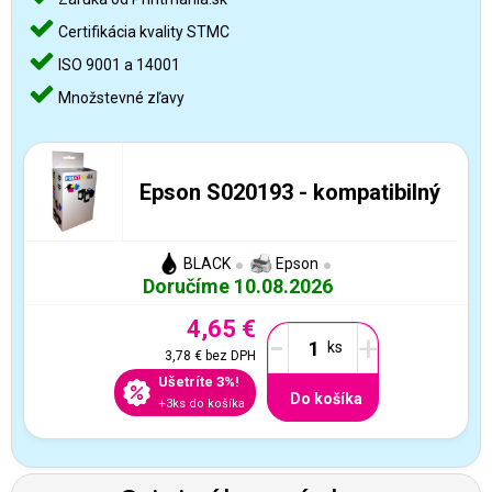
Certifikácia kvality STMC
ISO 9001 a 14001
Množstevné zľavy
Epson S020193 - kompatibilný
BLACK
Epson
Doručíme 10.08.2026
4,65 €
-
+
3,78 €
bez DPH
Ušetríte 3%!
Do košíka
+3ks do košíka