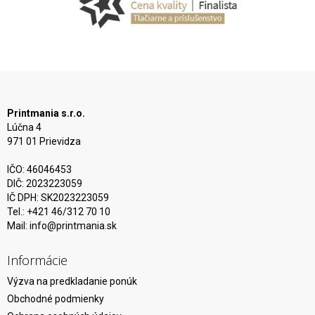
Printmania s.r.o.
Lúčna 4
971 01 Prievidza
IČO: 46046453
DIČ: 2023223059
IČ DPH: SK2023223059
Tel.: +421 46/312 70 10
Mail:
info@printmania.sk
Informácie
Výzva na predkladanie ponúk
Obchodné podmienky