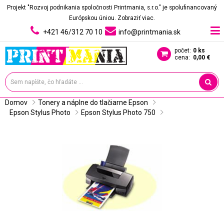
Projekt "Rozvoj podnikania spoločnosti Printmania, s.r.o." je spolufinancovaný
Európskou úniou.
Zobraziť viac.
+421 46/312 70 10
info@printmania.sk
počet:
0 ks
cena:
0,00 €
Domov
Tonery a náplne do tlačiarne Epson
Epson Stylus Photo
Epson Stylus Photo 750