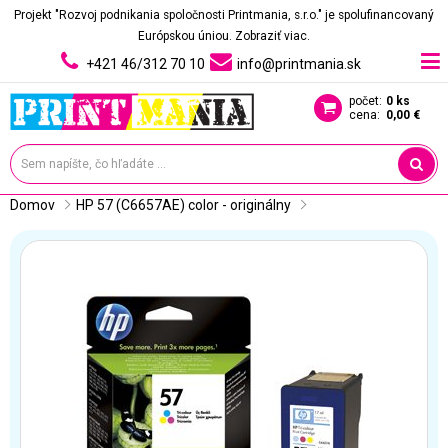
Projekt "Rozvoj podnikania spoločnosti Printmania, s.r.o." je spolufinancovaný
Európskou úniou.
Zobraziť viac.
+421 46/312 70 10
info@printmania.sk
počet:
0 ks
cena:
0,00 €
Domov
HP 57 (C6657AE) color - originálny