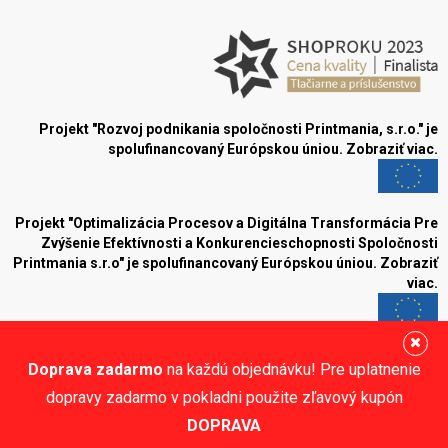
Projekt "Rozvoj podnikania spoločnosti Printmania, s.r.o." je
spolufinancovaný Európskou úniou.
Zobraziť viac.
Projekt "Optimalizácia Procesov a Digitálna Transformácia Pre
Zvýšenie Efektívnosti a Konkurencieschopnosti Spoločnosti
Printmania s.r.o" je spolufinancovaný Európskou úniou.
Zobraziť
viac.
Blog
Doprava zadarmo
na každú objednávku! Pre uplatnenie
Sledujte nás:
dopravy zadarmo v pokladni použite zľavový kupón
DOPRAVA
© Printmania.sk •
NajReklama.sk - tvorba eshopu