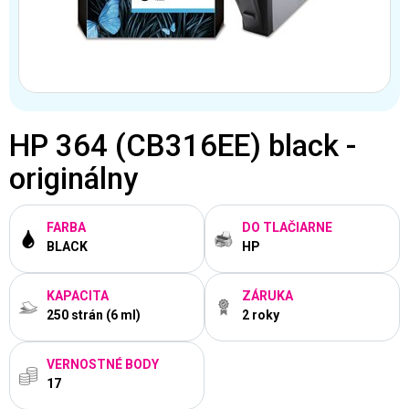
HP 364 (CB316EE) black -
originálny
FARBA
DO TLAČIARNE
BLACK
HP
KAPACITA
ZÁRUKA
250 strán (6 ml)
2 roky
VERNOSTNÉ BODY
17