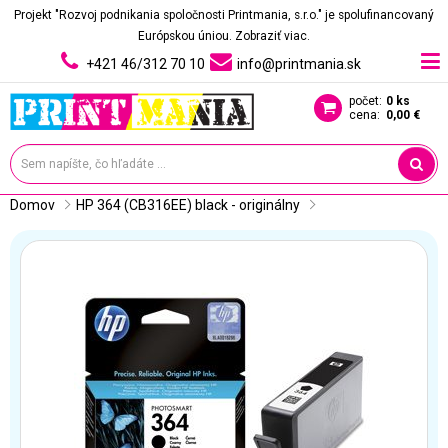
Projekt "Rozvoj podnikania spoločnosti Printmania, s.r.o." je spolufinancovaný
Európskou úniou.
Zobraziť viac.
+421 46/312 70 10
info@printmania.sk
počet:
0 ks
cena:
0,00 €
Domov
HP 364 (CB316EE) black - originálny