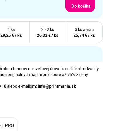
Do košíka
1 ks
2 - 2 ks
3 ks a viac
29,25 € / ks
26,33 € / ks
25,74 € / ks
ýrobou tonerov na svetovej úrovni s certifikátmi kvality
 originálnych náplni pri úspore až 75% z ceny.
0 10
alebo e-mailom:
info@printmania.sk
ET PRO