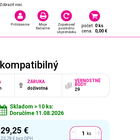
Zobraziť viac.
Prihlásenie
Moje
Zopakovať
počet:
0 ks
tlačiarne
poslednú
cena:
0,00 €
objednávku
kompatibilný
VERNOSTNÉ
A
ZÁRUKA
BODY
n
doživotná
29
Skladom > 10 ks:
Doručíme 11.08.2026
-
29,25 €
+
23,78 €
bez DPH