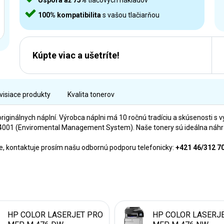
Úspora až 75%
tlačových nákladov
100% kompatibilita
s vašou tlačiarňou
Kúpte viac a ušetríte!
visiace produkty
Kvalita tonerov
originálnych náplní. Výrobca náplni má 10 ročnú tradíciu a skúsenosti s v
01 (Enviromental Management System). Naše tonery sú ideálna náhrada
rne, kontaktuje prosím našu odbornú podporu telefonicky:
+421 46/312 7
HP COLOR LASERJET PRO
HP COLOR LASERJ