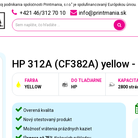
oj podnikania spoločnosti Printmania, s.r.o." je spolufinancovaný Európskou úniou.
+421 46/312 70 10
info@printmania.sk
HP 312A (CF382A) yellow - 
FARBA
DO TLAČIARNE
KAPACIT
YELLOW
HP
2800 strá
Overená kvalita
Nový otestovaný produkt
Možnosť vrátenia prázdnych kaziet