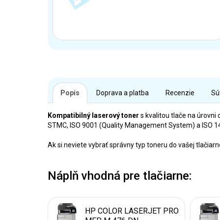
Popis
Doprava a platba
Recenzie
Sú
Kompatibilný laserový toner
s kvalitou tlače na úrovni 
STMC, ISO 9001 (Quality Management System) a ISO 140
Ak si neviete vybrať správny typ toneru do vašej tlačia
Náplň vhodná pre tlačiarne:
HP COLOR LASERJET PRO