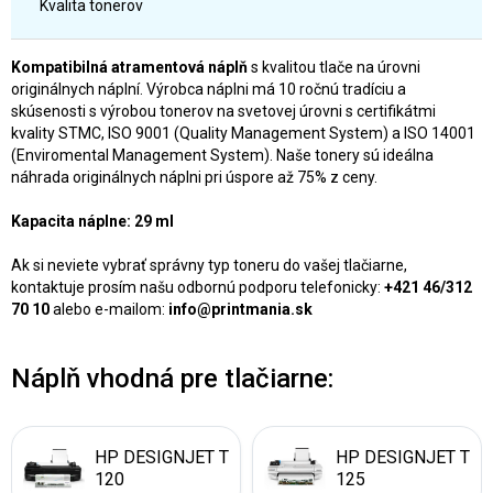
Kvalita tonerov
Kompatibilná atramentová náplň
s kvalitou tlače na úrovni
originálnych náplní. Výrobca náplni má 10 ročnú tradíciu a
skúsenosti s výrobou tonerov na svetovej úrovni s certifikátmi
kvality STMC, ISO 9001 (Quality Management System) a ISO 14001
(Enviromental Management System). Naše tonery sú ideálna
náhrada originálnych náplni pri úspore až 75% z ceny.
Kapacita náplne: 29 ml
Ak si neviete vybrať správny typ toneru do vašej tlačiarne,
kontaktuje prosím našu odbornú podporu telefonicky:
+421 46/312
70 10
alebo e-mailom:
info@printmania.sk
Náplň vhodná pre tlačiarne:
HP DESIGNJET T
HP DESIGNJET T
120
125