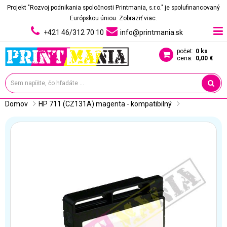
Projekt "Rozvoj podnikania spoločnosti Printmania, s.r.o." je spolufinancovaný
Európskou úniou.
Zobraziť viac.
+421 46/312 70 10
info@printmania.sk
počet:
0 ks
cena:
0,00 €
Domov
HP 711 (CZ131A) magenta - kompatibilný