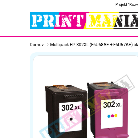
Projekt "Rozv
Domov
Multipack HP 302XL (F6U68AE + F6U67AE) blac