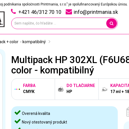
oj podnikania spoločnosti Printmania, s.r.o." je spolufinancovaný Európskou úniou.
+421 46/312 70 10
info@printmania.sk
k + color  - kompatibilný
Multipack HP 302XL (F6U68
color - kompatibilný
FARBA
DO TLAČIARNE
KAPACIT
CMYK
HP
17 ml + 1
Overená kvalita
Nový otestovaný produkt