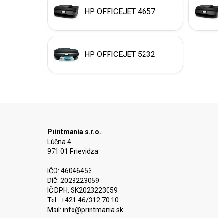
HP OFFICEJET 4657
HP OFFICEJET 5232
Printmania s.r.o.
Lúčna 4
971 01 Prievidza
IČO: 46046453
DIČ: 2023223059
IČ DPH: SK2023223059
Tel.: +421 46/312 70 10
Mail:
info@printmania.sk