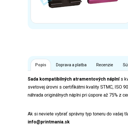
Popis
Doprava a platba
Recenzie
Sú
Sada kompatibilných atramentových náplní
s kv
svetovej úrovni s certifikátmi kvality STMC, IS
náhrada originálnych náplni pri úspore až 75% z ce
Ak si neviete vybrať správny typ toneru do vašej t
info@printmania.sk