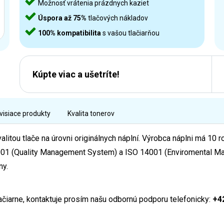
Možnosť vrátenia prázdnych kaziet
Úspora až 75%
tlačových nákladov
100% kompatibilita
s vašou tlačiarňou
Kúpte viac a ušetríte!
visiace produkty
Kvalita tonerov
alitou tlače na úrovni originálnych náplní. Výrobca náplni má 10 
O 9001 (Quality Management System) a ISO 14001 (Enviromental M
ny.
lačiarne, kontaktuje prosím našu odbornú podporu telefonicky:
+4