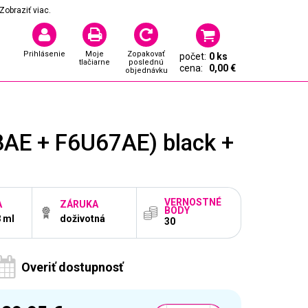
Zobraziť viac.
Prihlásenie
Moje
Zopakovať
počet:
0 ks
tlačiarne
poslednú
cena:
0,00 €
objednávku
AE + F6U67AE) black +
VERNOSTNÉ
A
ZÁRUKA
BODY
8 ml
doživotná
30
Overiť dostupnosť