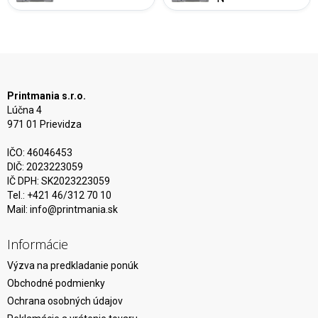
Printmania s.r.o.
Lúčna 4
971 01 Prievidza
IČO: 46046453
DIČ: 2023223059
IČ DPH: SK2023223059
Tel.: +421 46/312 70 10
Mail:
info@printmania.sk
Informácie
Výzva na predkladanie ponúk
Obchodné podmienky
Ochrana osobných údajov