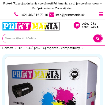
Projekt "Rozvoj podnikania spoločnosti Printmania, s.r.o." je spolufinancovaný
Európskou úniou.
Zobraziť viac.
+421 46/312 70 10
info@printmania.sk
počet:
0 ks
cena:
0,00 €
Domov
HP 309A (Q2673A) mgenta - kompatibilný