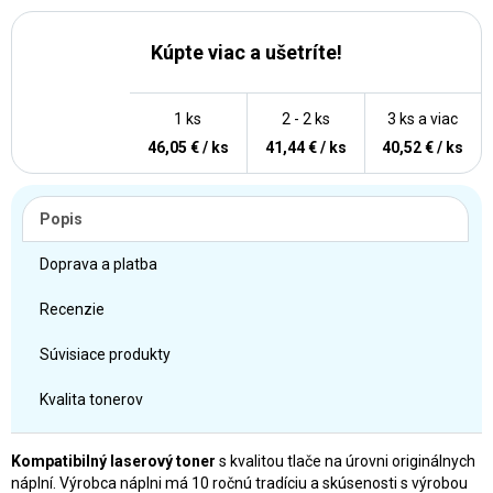
Kúpte viac a ušetríte!
1 ks
2 - 2 ks
3 ks a viac
46,05 € / ks
41,44 € / ks
40,52 € / ks
Popis
Doprava a platba
Recenzie
Súvisiace produkty
Kvalita tonerov
Kompatibilný laserový toner
s kvalitou tlače na úrovni originálnych
náplní. Výrobca náplni má 10 ročnú tradíciu a skúsenosti s výrobou