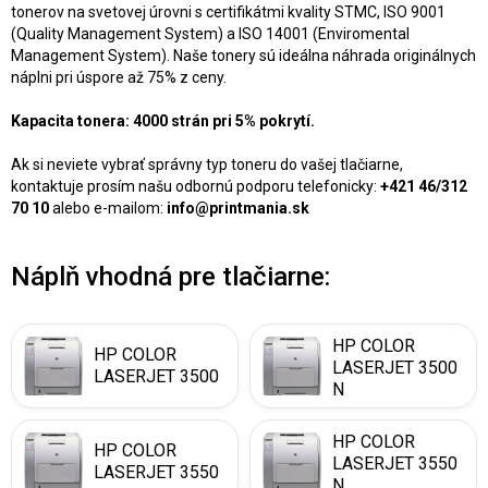
tonerov na svetovej úrovni s certifikátmi kvality STMC, ISO 9001
(Quality Management System) a ISO 14001 (Enviromental
Management System). Naše tonery sú ideálna náhrada originálnych
náplni pri úspore až 75% z ceny.
Kapacita tonera: 4000 strán pri 5% pokrytí.
Ak si neviete vybrať správny typ toneru do vašej tlačiarne,
kontaktuje prosím našu odbornú podporu telefonicky:
+421 46/312
70 10
alebo e-mailom:
info@printmania.sk
Náplň vhodná pre tlačiarne:
HP COLOR
HP COLOR
LASERJET 3500
LASERJET 3500
N
HP COLOR
HP COLOR
LASERJET 3550
LASERJET 3550
N