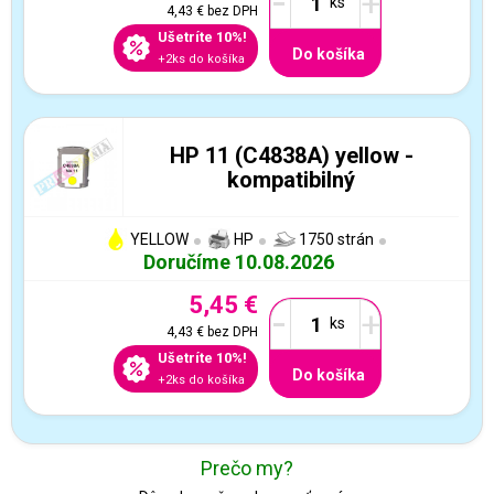
-
+
4,43 €
bez DPH
Ušetríte 10%!
Do košíka
+2ks do košíka
HP 11 (C4838A) yellow -
kompatibilný
YELLOW
HP
1750 strán
Doručíme 10.08.2026
5,45 €
-
+
4,43 €
bez DPH
Ušetríte 10%!
Do košíka
+2ks do košíka
Prečo my?