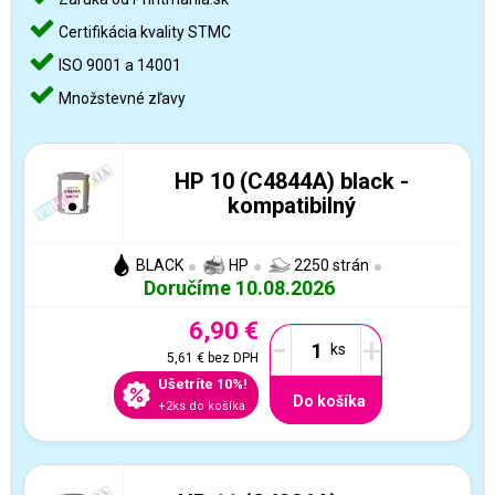
Certifikácia kvality STMC
ISO 9001 a 14001
Množstevné zľavy
HP 10 (C4844A) black -
kompatibilný
BLACK
HP
2250 strán
Doručíme 10.08.2026
6,90 €
-
+
5,61 €
bez DPH
Ušetríte 10%!
Do košíka
+2ks do košíka