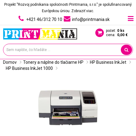
Projekt "Rozvoj podnikania spoločnosti Printmania, s.r.o." je spolufinancovaný
Európskou úniou.
Zobraziť viac.
+421 46/312 70 10
info@printmania.sk
počet:
0 ks
cena:
0,00 €
Domov
Tonery a náplne do tlačiarne HP
HP Business InkJet
HP Business InkJet 1000