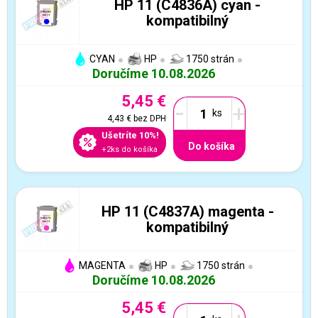
HP 11 (C4836A) cyan -
kompatibilný
CYAN
HP
1750 strán
Doručíme 10.08.2026
5,45 €
-
+
4,43 €
bez DPH
Ušetríte 10%!
Do košíka
+2ks do košíka
HP 11 (C4837A) magenta -
kompatibilný
MAGENTA
HP
1750 strán
Doručíme 10.08.2026
5,45 €