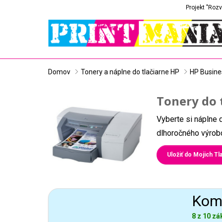
Projekt "Rozv
Domov
Tonery a náplne do tlačiarne HP
HP Busine
Tonery do 
Vyberte si náplne 
dlhoročného výrobc
Uložiť do Mojich Tla
Komp
8 z 10 zá