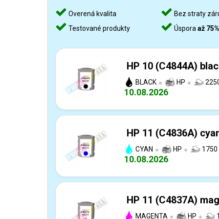
Overená kvalita
Bez straty zár
Testované produkty
Úspora
až 75
HP 10 (C4844A) blac
BLACK
HP
2250
10.08.2026
HP 11 (C4836A) cyan
CYAN
HP
1750 
10.08.2026
HP 11 (C4837A) mage
MAGENTA
HP
1