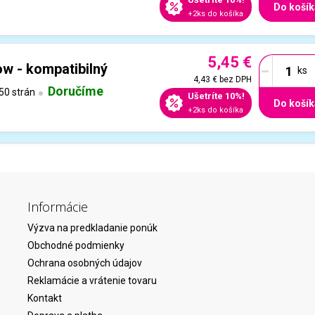
Do košík
+2ks do košíka
5,45 €
-
ow - kompatibilný
4,43 €
bez DPH
Doručíme
50 strán
Ušetríte 10%!
Do košík
+2ks do košíka
Informácie
Výzva na predkladanie ponúk
Obchodné podmienky
Ochrana osobných údajov
Reklamácie a vrátenie tovaru
Kontakt