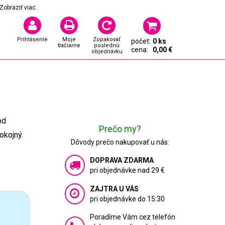
Zobraziť viac.
Prihlásenie
Moje
Zopakovať
počet:
0 ks
tlačiarne
poslednú
cena:
0,00 €
objednávku
od
Prečo my?
okojný.
Dôvody prečo nakupovať u nás:
DOPRAVA ZDARMA
pri objednávke nad 29 €
ZAJTRA U VÁS
pri objednávke do 15:30
Poradíme Vám cez telefón