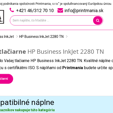
oj podnikania spoločnosti Printmania, s.r.o." je spolufinancovaný Európskou úniou.
+421 46/312 70 10
info@printmania.sk
ss InkJet
HP Business InkJet 2280 TN
tlačiarne
HP Business InkJet 2280 TN
do Vašej tlačiarne HP Business InkJet 2280 TN. Kvalitné náplne 
u s certifikátmi ISO. S náplňami od
Printmania
budete určite sp
čiarní
atibilné náplne
kazníkov nakupuje túto kategóriu