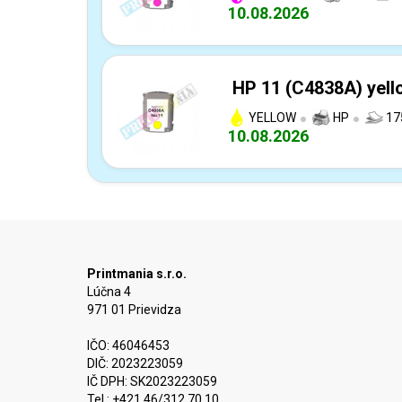
10.08.2026
HP 11 (C4838A) yell
YELLOW
HP
17
10.08.2026
Printmania s.r.o.
Lúčna 4
971 01 Prievidza
IČO: 46046453
DIČ: 2023223059
IČ DPH: SK2023223059
Tel.: +421 46/312 70 10