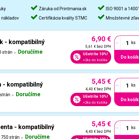
uky
Záruka od Printmania.sk
ISO 9001 a 1400
%
nákladov
Certifikácia kvality STMC
Množstevné zľa
6,90 €
-
k - kompatibilný
5,61 €
bez DPH
Doručíme
 strán
Ušetríte 10%!
Do košík
+2ks do košíka
5,45 €
-
 - kompatibilný
4,43 €
bez DPH
Doručíme
strán
Ušetríte 10%!
Do košík
+2ks do košíka
5,45 €
-
nta - kompatibilný
4,43 €
bez DPH
Doručíme
750 strán
Ušetríte 10%!