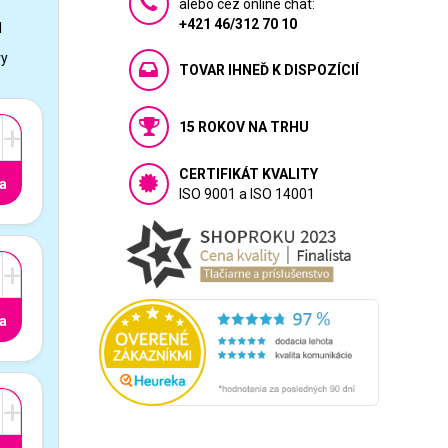
alebo cez online chat:
+421 46/312 70 10
1
vy
TOVAR IHNEĎ K DISPOZÍCIÍ
15 ROKOV NA TRHU
+
CERTIFIKÁT KVALITY
a
ISO 9001 a ISO 14001
+
a
+