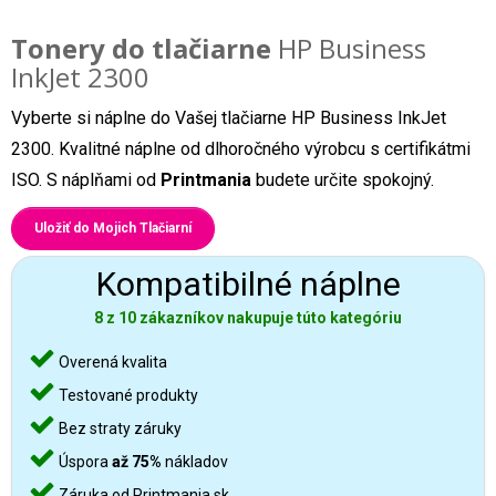
Tonery do tlačiarne
HP Business
InkJet 2300
Vyberte si náplne do Vašej tlačiarne HP Business InkJet
2300. Kvalitné náplne od dlhoročného výrobcu s certifikátmi
ISO. S náplňami od
Printmania
budete určite spokojný.
Uložiť do Mojich Tlačiarní
Kompatibilné náplne
8 z 10 zákazníkov nakupuje túto kategóriu
Overená kvalita
Testované produkty
Bez straty záruky
Úspora
až 75%
nákladov
Záruka od Printmania.sk