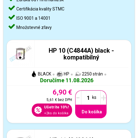
Certifikácia kvality STMC
ISO 9001 a 14001
Množstevné zľavy
HP 10 (C4844A) black -
kompatibilný
BLACK
HP
2250 strán
Doručíme 11.08.2026
6,90 €
-
+
5,61 €
bez DPH
Ušetríte 10%!
Do košíka
+2ks do košíka