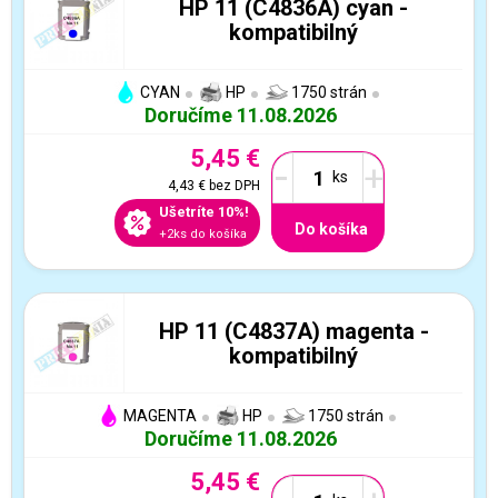
HP 11 (C4836A) cyan -
kompatibilný
CYAN
HP
1750 strán
Doručíme 11.08.2026
5,45 €
-
+
4,43 €
bez DPH
Ušetríte 10%!
Do košíka
+2ks do košíka
HP 11 (C4837A) magenta -
kompatibilný
MAGENTA
HP
1750 strán
Doručíme 11.08.2026
5,45 €