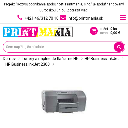
Projekt "Rozvoj podnikania spoločnosti Printmania, s.r.o." je spolufinancovaný
Európskou úniou.
Zobraziť viac.
+421 46/312 70 10
info@printmania.sk
počet:
0 ks
cena:
0,00 €
Domov
Tonery a náplne do tlačiarne HP
HP Business InkJet
HP Business InkJet 2300