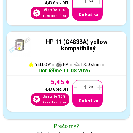
-
+
4,43 €
bez DPH
Ušetríte 10%!
Do košíka
+2ks do košíka
HP 11 (C4838A) yellow -
kompatibilný
YELLOW
HP
1750 strán
Doručíme 11.08.2026
5,45 €
-
+
4,43 €
bez DPH
Ušetríte 10%!
Do košíka
+2ks do košíka
Prečo my?