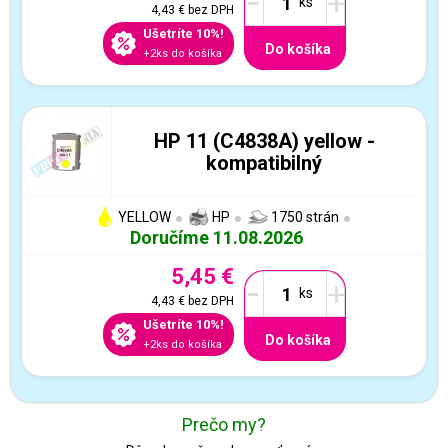
-
+
4,43 €
bez DPH
Ušetríte 10%!
Do košíka
+2ks do košíka
HP 11 (C4838A) yellow -
kompatibilný
YELLOW
HP
1750 strán
Doručíme 11.08.2026
5,45 €
-
+
4,43 €
bez DPH
Ušetríte 10%!
Do košíka
+2ks do košíka
Prečo my?