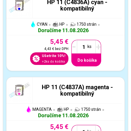
HP 11 (C4836A) cyan -
kompatibilný
CYAN
HP
1750 strán
Doručíme 11.08.2026
5,45 €
-
+
4,43 €
bez DPH
Ušetríte 10%!
Do košíka
+2ks do košíka
HP 11 (C4837A) magenta -
kompatibilný
MAGENTA
HP
1750 strán
Doručíme 11.08.2026
5,45 €