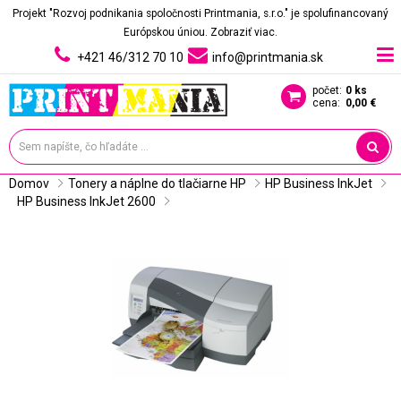
Projekt "Rozvoj podnikania spoločnosti Printmania, s.r.o." je spolufinancovaný
Európskou úniou.
Zobraziť viac.
+421 46/312 70 10
info@printmania.sk
počet:
0 ks
cena:
0,00 €
Domov
Tonery a náplne do tlačiarne HP
HP Business InkJet
HP Business InkJet 2600