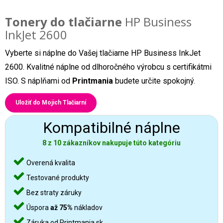
Tonery do tlačiarne
HP Business
InkJet 2600
Vyberte si náplne do Vašej tlačiarne HP Business InkJet
2600. Kvalitné náplne od dlhoročného výrobcu s certifikátmi
ISO. S náplňami od
Printmania
budete určite spokojný.
Uložiť do Mojich Tlačiarní
Kompatibilné náplne
8 z 10 zákazníkov nakupuje túto kategóriu
Overená kvalita
Testované produkty
Bez straty záruky
Úspora
až 75%
nákladov
Záruka od Printmania.sk