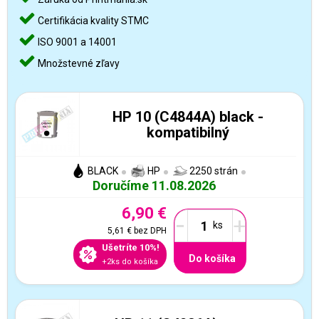
Certifikácia kvality STMC
ISO 9001 a 14001
Množstevné zľavy
HP 10 (C4844A) black -
kompatibilný
BLACK
HP
2250 strán
Doručíme 11.08.2026
6,90 €
-
+
5,61 €
bez DPH
Ušetríte 10%!
Do košíka
+2ks do košíka