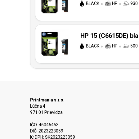
BLACK
HP
930 
HP 15 (C6615DE) blac
BLACK
HP
500 
Printmania s.r.o.
Lúčna 4
971 01 Prievidza
IČO: 46046453
DIČ: 2023223059
IČ DPH: SK2023223059