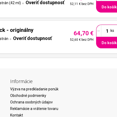
Overiť dostupnosť
strán (42 ml)
52,11 €
bez DPH
Do košík
-
k - originálny
64,70 €
Overiť dostupnosť
strán
52,60 €
bez DPH
Do košík
Informácie
Výzva na predkladanie ponúk
Obchodné podmienky
Ochrana osobných údajov
Reklamácie a vrátenie tovaru
Kontakt