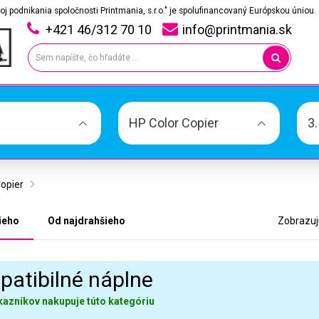
oj podnikania spoločnosti Printmania, s.r.o." je spolufinancovaný Európskou úniou.
+421 46/312 70 10
info@printmania.sk
HP Color Copier
3
Copier
ieho
Od najdrahšieho
Zobrazujú
atibilné náplne
kazníkov nakupuje túto kategóriu