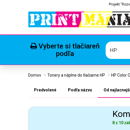
Projekt "Rozv
Vyberte si tlačiareň
HP
podľa
Domov
Tonery a náplne do tlačiarne HP
HP Color 
Predvolené
Podľa názvu
Od najlacnejš
Komp
8 z 10 zá