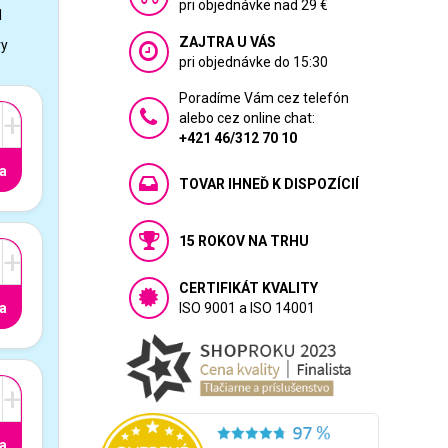
pri objednávke nad 29 €
1
ZAJTRA U VÁS
vy
pri objednávke do 15:30
Poradíme Vám cez telefón
+
alebo cez online chat:
+421 46/312 70 10
a
TOVAR IHNEĎ K DISPOZÍCIÍ
15 ROKOV NA TRHU
+
CERTIFIKÁT KVALITY
a
ISO 9001 a ISO 14001
+
a