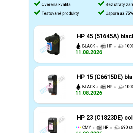
Overená kvalita
Bez straty zár
Testované produkty
Úspora
až 75
HP 45 (51645A) black
BLACK
HP
1000
11.08.2026
HP 15 (C6615DE) bla
BLACK
HP
1000
11.08.2026
HP 23 (C1823DE) col
CMY
HP
690 st