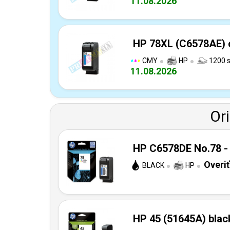
11.08.2026
HP 78XL (C6578AE) c
CMY
HP
1200 s
11.08.2026
Or
HP C6578DE No.78 - 
Overi
BLACK
HP
HP 45 (51645A) black