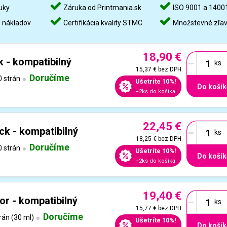
uky
Záruka od Printmania.sk
ISO 9001 a 1400
%
nákladov
Certifikácia kvality STMC
Množstevné zľa
18,90 €
-
 - kompatibilný
15,37 €
bez DPH
Doručíme
 strán
Ušetríte 10%!
Do košík
+2ks do košíka
22,45 €
-
ck - kompatibilný
18,25 €
bez DPH
Doručíme
 strán
Ušetríte 10%!
Do košík
+2ks do košíka
19,40 €
-
or - kompatibilný
15,77 €
bez DPH
Doručíme
rán (30 ml)
Ušetríte 10%!
Do košík