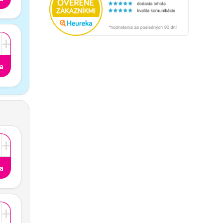
+
a
+
a
+