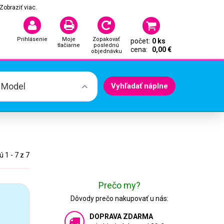
Zobraziť viac.
Prihlásenie
Moje
Zopakovať
počet:
0 ks
tlačiarne
poslednú
cena:
0,00 €
objednávku
. Model
Vyhľadať náplne
 1 - 7 z 7
Prečo my?
Dôvody prečo nakupovať u nás:
DOPRAVA ZDARMA