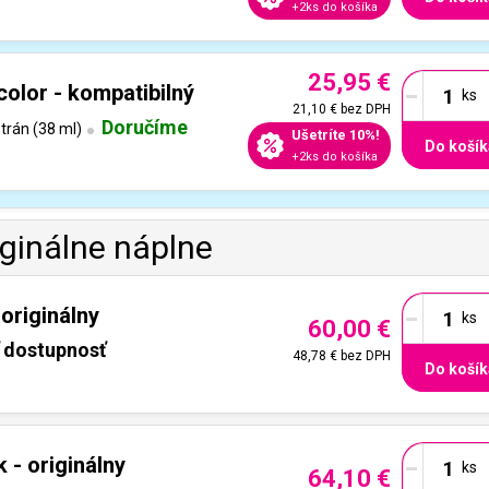
+2ks do košíka
25,95 €
-
olor - kompatibilný
21,10 €
bez DPH
Doručíme
trán (38 ml)
Ušetríte 10%!
Do košík
+2ks do košíka
iginálne náplne
-
originálny
60,00 €
ť dostupnosť
48,78 €
bez DPH
Do košík
-
 - originálny
64,10 €